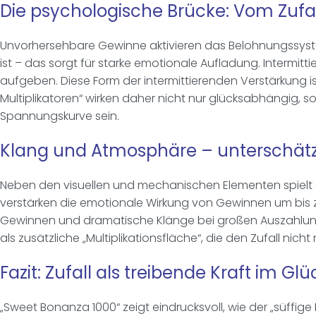
Die psychologische Brücke: Vom Zufal
Unvorhersehbare Gewinne aktivieren das Belohnungssyste
ist – das sorgt für starke emotionale Aufladung. Intermit
aufgeben. Diese Form der intermittierenden Verstärkung ist
Multiplikatoren“ wirken daher nicht nur glücksabhängig
Spannungskurve sein.
Klang und Atmosphäre – unterschätzt
Neben den visuellen und mechanischen Elementen spielt
verstärken die emotionale Wirkung von Gewinnen um bis zu
Gewinnen und dramatische Klänge bei großen Auszahlunge
als zusätzliche „Multiplikationsfläche“, die den Zufall nich
Fazit: Zufall als treibende Kraft im Glü
„Sweet Bonanza 1000“ zeigt eindrucksvoll, wie der „süffige