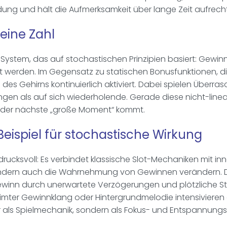
dung und hält die Aufmerksamkeit über lange Zeit aufrecht
 eine Zahl
 ein System, das auf stochastischen Prinzipien basiert: Gewi
ert werden. Im Gegensatz zu statischen Bonusfunktionen, d
 Gehirns kontinuierlich aktiviert. Dabei spielen Überra
gen als auf sich wiederholende. Gerade diese nicht-linear
nn der nächste „große Moment“ kommt.
eispiel für stochastische Wirkung
eindrucksvoll: Es verbindet klassische Slot-Mechaniken mit 
sondern auch die Wahrnehmung von Gewinnen verändern. D
ewinn durch unerwartete Verzögerungen und plötzliche St
etimter Gewinnklang oder Hintergrundmelodie intensivie
nur als Spielmechanik, sondern als Fokus- und Entspannung