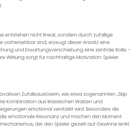
.
nne entstehen nicht linear, sondern durch zufällige
ie vorhersehbar sind, erzeugt dieser Ansatz eine
schung und Erwartungsverschiebung eine zentrale Rolle –
e Wirkung sorgt für nachhaltige Motivation: Spieler
innovativen Zufallsauslösern, wie etwa sogenannten „Skip
ie Kombination aus klassischen Walzen und
eigerungen emotional verstärkt wird. Besonders die
ren die emotionale Resonanz und machen den Moment
smechanismus, der den Spieler gezielt auf Gewinne lenkt.