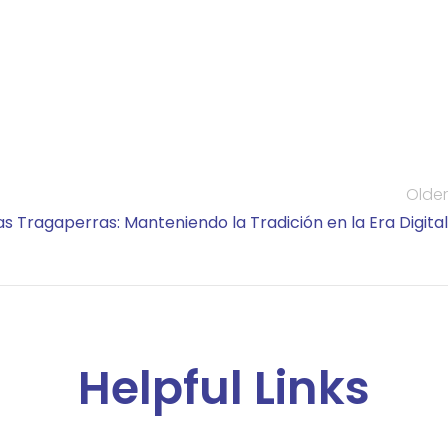
Older
as Tragaperras: Manteniendo la Tradición en la Era Digital
Helpful Links