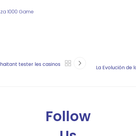
za 1000 Game
haitant tester les casinos
La Evolución de l
Follow
Us