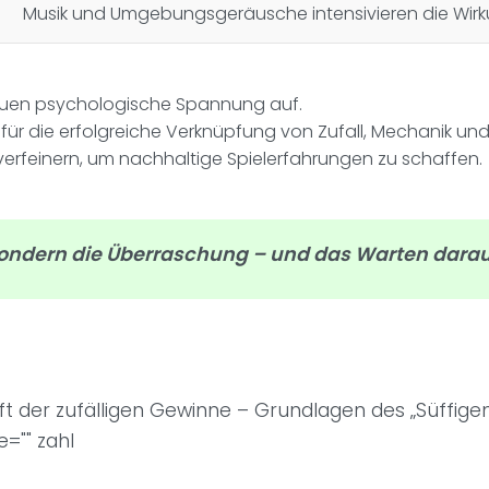
Musik und Umgebungsgeräusche intensivieren die Wirk
 bauen psychologische Spannung auf.
 für die erfolgreiche Verknüpfung von Zufall, Mechanik un
verfeinern, um nachhaltige Spielerfahrungen zu schaffen.
 sondern die Überraschung – und das Warten darau
raft der zufälligen Gewinne – Grundlagen des „Süffigen
e="" zahl