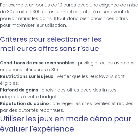
Par exemple, un bonus de 10 euros avec une exigence de mise
de 30x limite à 300 euros le montant total à miser avant de
pouvoir retirer les gains. Il faut donc bien choisir ces offres
pour maximiser leur utilisation.
Critères pour sélectionner les
meilleures offres sans risque
Conditions de mise raisonnables
: privilégier celles avec des
exigences inférieures à 30x.
Restrictions sur les jeux
: vérifier que les jeux favoris sont
éligibles.
Plafond de gains
: choisir des offres avec des limites
adaptées à votre budget.
Réputation du casino
: privilégier les sites certifiés et régulés
par des autorités reconnues.
Utiliser les jeux en mode démo pour
évaluer l’expérience