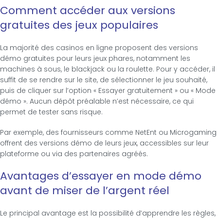
Comment accéder aux versions
gratuites des jeux populaires
La majorité des casinos en ligne proposent des versions
démo gratuites pour leurs jeux phares, notamment les
machines à sous, le blackjack ou la roulette. Pour y accéder, il
suffit de se rendre sur le site, de sélectionner le jeu souhaité,
puis de cliquer sur l’option « Essayer gratuitement » ou « Mode
démo ». Aucun dépôt préalable n’est nécessaire, ce qui
permet de tester sans risque.
Par exemple, des fournisseurs comme NetEnt ou Microgaming
offrent des versions démo de leurs jeux, accessibles sur leur
plateforme ou via des partenaires agréés.
Avantages d’essayer en mode démo
avant de miser de l’argent réel
Le principal avantage est la possibilité d’apprendre les règles,