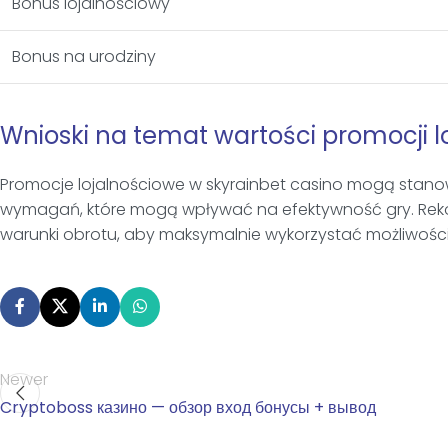
Bonus lojalnościowy
Bonus na urodziny
Wnioski na temat wartości promocji 
Promocje lojalnościowe w skyrainbet casino mogą stanowi
wymagań, które mogą wpływać na efektywność gry. Rekom
warunki obrotu, aby maksymalnie wykorzystać możliwości, 
Newer
Cryptoboss казино — обзор вход бонусы + вывод