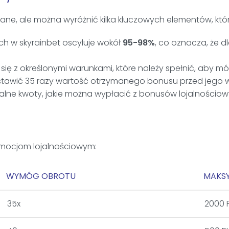
ane, ale można wyróżnić kilka kluczowych elementów, któ
h w skyrainbet oscyluje wokół
95-98%
, co oznacza, że 
e się z określonymi warunkami, które należy spełnić, ab
ostawić 35 razy wartość otrzymanego bonusu przed jego 
lne kwoty, jakie można wypłacić z bonusów lojalnościo
romocjom lojalnościowym:
WYMÓG OBROTU
MAKS
35x
2000 