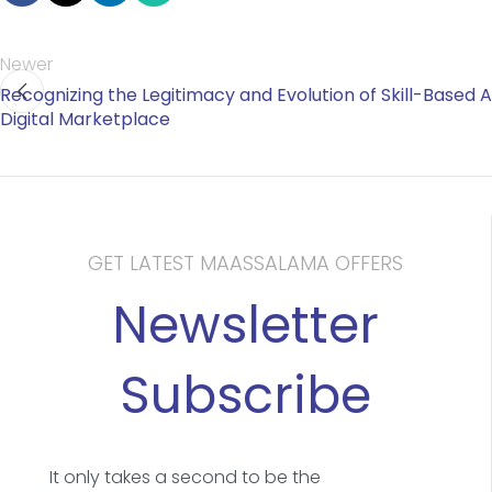
Newer
Recognizing the Legitimacy and Evolution of Skill-Based
Digital Marketplace
GET LATEST MAASSALAMA OFFERS
Newsletter
Subscribe
It only takes a second to be the