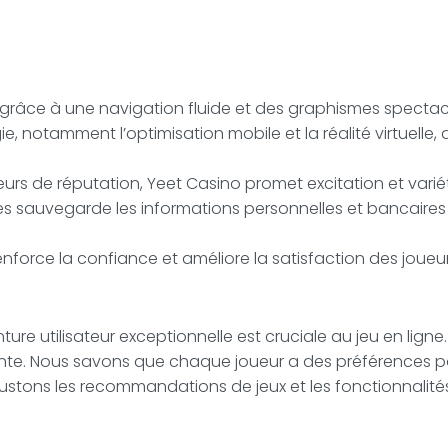
grâce à une navigation fluide et des graphismes spectacul
 notamment l’optimisation mobile et la réalité virtuelle, a
rs de réputation, Yeet Casino promet excitation et varié
 sauvegarde les informations personnelles et bancaires d
 renforce la confiance et améliore la satisfaction des jou
e utilisateur exceptionnelle est cruciale au jeu en lign
nte. Nous savons que chaque joueur a des préférences part
 ajustons les recommandations de jeux et les fonctionnali