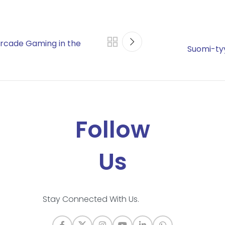
 Arcade Gaming in the
Suomi-tyy
Follow
Us
Stay Connected With Us.