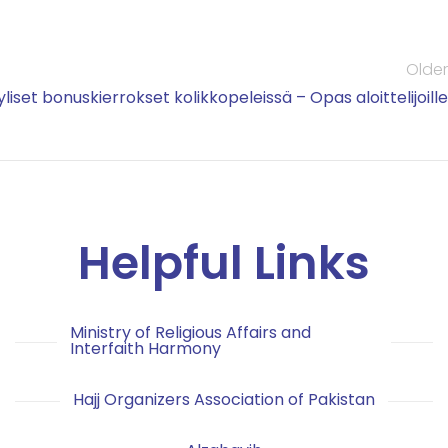
Older
liset bonuskierrokset kolikkopeleissä – Opas aloittelijoille
Helpful Links
Ministry of Religious Affairs and
Interfaith Harmony
Hajj Organizers Association of Pakistan