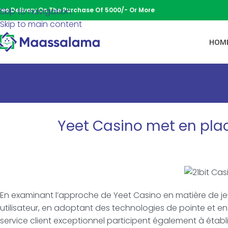
ree Delivery On The Purchase Of 5000/- Or More
Skip to navigation
Skip to main content
HOM
Yeet Casino met en plac
En examinant l’approche de Yeet Casino en matière de jeux
utilisateur, en adoptant des technologies de pointe et en 
service client exceptionnel participent également à établ