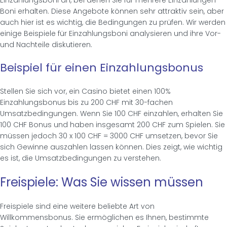
Boni erhalten. Diese Angebote können sehr attraktiv sein, aber
auch hier ist es wichtig, die Bedingungen zu prüfen. Wir werden
einige Beispiele für Einzahlungsboni analysieren und ihre Vor-
und Nachteile diskutieren.
Beispiel für einen Einzahlungsbonus
Stellen Sie sich vor, ein Casino bietet einen 100%
Einzahlungsbonus bis zu 200 CHF mit 30-fachen
Umsatzbedingungen. Wenn Sie 100 CHF einzahlen, erhalten Sie
100 CHF Bonus und haben insgesamt 200 CHF zum Spielen. Sie
müssen jedoch 30 x 100 CHF = 3000 CHF umsetzen, bevor Sie
sich Gewinne auszahlen lassen können. Dies zeigt, wie wichtig
es ist, die Umsatzbedingungen zu verstehen.
Freispiele: Was Sie wissen müssen
Freispiele sind eine weitere beliebte Art von
Willkommensbonus. Sie ermöglichen es Ihnen, bestimmte