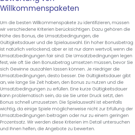
Willkommenspaketen
Um die besten Willkommenspakete zu identifizieren, müssen
wir verschiedene Kriterien berücksichtigen. Dazu gehören die
Höhe des Bonus, die Umsatzbedingungen, die
Gültigkeitsdauer und die Spielauswahl. Ein hoher Bonusbetrag
ist natürlich verlockend, aber er ist nur dann wertvoll, wenn die
Umsatzbedingungen fair sind. Die Umsatzbedingungen legen
fest, wie oft Sie den Bonusbetrag umsetzen müssen, bevor Sie
sich Gewinne auszahlen lassen können. Je niedriger die
Umsatzbedingungen, desto besser. Die Gültigkeitsdauer gibt
an, wie lange Sie Zeit haben, den Bonus zu nutzen und die
Umsatzbedingungen zu erfüllen. Eine kurze Gültigkeitsdauer
kann problematisch sein, da sie Sie unter Druck setzt, den
Bonus schnell umzusetzen. Die Spielauswahl ist ebenfalls
wichtig, da einige Spiele möglicherweise nicht zur Erfüllung der
Umsatzbedingungen beitragen oder nur zu einem geringen
Prozentsatz. Wir werden diese Kriterien im Detail untersuchen
und Ihnen helfen, die Angebote zu bewerten.