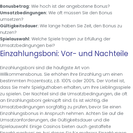
Bonusbetrag:
Wie hoch ist der angebotene Bonus?
Umsatzbedingungen:
Wie oft müssen Sie den Bonus
umsetzen?
Gültigkeitsdauer:
Wie lange haben Sie Zeit, den Bonus zu
nutzen?
Spielauswahl:
Welche Spiele tragen zur Erfüllung der
Umsatzbedingungen bei?
Einzahlungsboni: Vor- und Nachteile
Einzahlungsboni sind die häufigste Art von
Willkommensbonus. Sie erhöhen Ihre Einzahlung um einen
bestimmten Prozentsatz, z.B. 100% oder 200%. Der Vorteil ist,
dass Sie mehr Spielguthaben erhalten, um Ihre Lieblingsspiele
zu spielen. Der Nachteil sind die Umsatzbedingungen, die oft
an Einzahlungsboni geknüpft sind. Es ist wichtig, die
Umsatzbedingungen sorgfältig zu prüfen, bevor Sie einen
Einzahlungsbonus in Anspruch nehmen. Achten Sie auf die
Umsatzanforderungen, die Gültigkeitsdauer und die
Spielauswahl. Einige Casinos bieten auch gestaffelte
Einzahlungsboni an, bei denen Sie für mehrere Einzahlungen