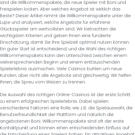
sind die Willkommenspakete, die neue Spieler mit Boni und
Freispielen locken. Aber welches Angebot ist wirklich das
Beste? Dieser Artikel nimmt die Willkommenspakete unter die
Lupe und analysiert, welche Angebote für erfahrene
Glücksspieler am wertvollsten sind. Wir betrachten die
wichtigsten Kriterien und geben Ihnen eine fundierte
Einschätzung, damit Sie Ihre Spielzeit optimal nutzen können.
Ein guter Start ist entscheidend, und die Wahl des richtigen
Willkommenspakets kann den Unterschied zwischen einem
vielversprechenden Beginn und einem enttäuschenden
Spielerlebnis ausmachen. Viele Casinos buhlen um neue
Kunden, aber nicht alle Angebote sind gleichwertig. Wir helfen
Ihnen, die Spreu vom Weizen zu trennen.
Die Auswahl des richtigen Online-Casinos ist der erste Schritt
zu einem erfolgreichen Spielerlebnis. Dabei spielen
verschiedene Faktoren eine Rolle, wie z.B. die Spielauswahl, die
Benutzerfreundlichkeit der Plattform und natürlich die
angebotenen Boni. Willkommenspakete sind oft der erste
Kontaktpunkt und können einen entscheidenden Einfluss auf
die Entscheidung eines Spielers haben. Ein attraktives Angebot