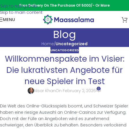
Free Delivery On The Purchase Of 5000/- Or More
Skip to navigation
Skip to main content
MENU
Blog
Home
/
Uncategorized
UNCATEGORIZED
Willkommenspakete im Visier:
Die lukrativsten Angebote für
neue Spieler im Test
0
Nisar Khan
On February 2, 2026
Die Welt des Online-Glücksspiels boomt, und Schweizer Spieler
haben eine riesige Auswahl an Online-Casinos zur Verfügung.
Doch mit der Fülle an Angeboten wird es zunehmend
schwieriger, den Überblick zu behalten. Besonders verlockend