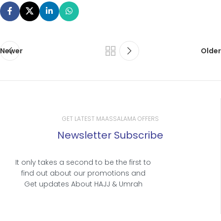
Newer
Older
GET LATEST MAASSALAMA OFFERS
Newsletter Subscribe
It only takes a second to be the first to
find out about our promotions and
Get updates About HAJJ & Umrah