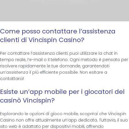
Come posso contattare l’assistenza
clienti di Vincispin Casino?
Per contattare l’assistenza clienti, puoi utilizzare la chat in
tempo reale, l’e-mail o il telefono. Ogni metodo è pensato per
risolvere rapidamente le tue domande, garantendoti
un’assistenza il più efficiente possibile. Non esitare a
contattarci!
Esiste un’app mobile per i giocatori del
casinò Vincispin?
Esplorando le opzioni di gioco mobile, scoprirai che Vincispin
Casino non offre attualmente un’app dedicata. Tuttavia, il suo
sito web è adattato per dispositivi mobili, offrendo