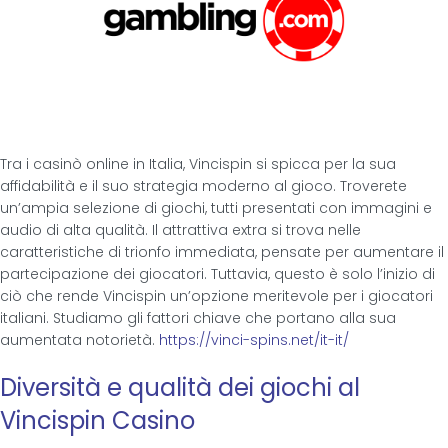
Tra i casinò online in Italia, Vincispin si spicca per la sua
affidabilità e il suo strategia moderno al gioco. Troverete
un’ampia selezione di giochi, tutti presentati con immagini e
audio di alta qualità. Il attrattiva extra si trova nelle
caratteristiche di trionfo immediata, pensate per aumentare il
partecipazione dei giocatori. Tuttavia, questo è solo l’inizio di
ciò che rende Vincispin un’opzione meritevole per i giocatori
italiani. Studiamo gli fattori chiave che portano alla sua
aumentata notorietà.
https://vinci-spins.net/it-it/
Diversità e qualità dei giochi al
Vincispin Casino