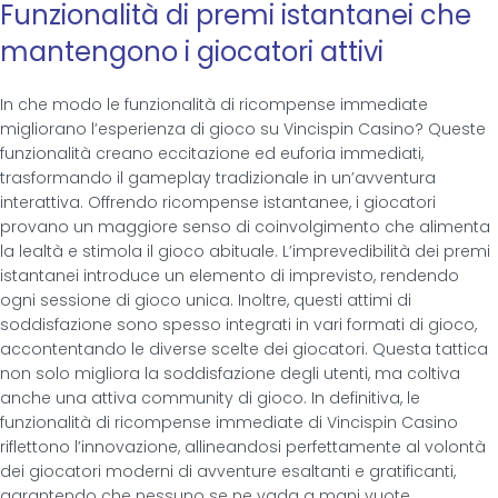
Funzionalità di premi istantanei che
mantengono i giocatori attivi
In che modo le funzionalità di ricompense immediate
migliorano l’esperienza di gioco su Vincispin Casino? Queste
funzionalità creano eccitazione ed euforia immediati,
trasformando il gameplay tradizionale in un’avventura
interattiva. Offrendo ricompense istantanee, i giocatori
provano un maggiore senso di coinvolgimento che alimenta
la lealtà e stimola il gioco abituale. L’imprevedibilità dei premi
istantanei introduce un elemento di imprevisto, rendendo
ogni sessione di gioco unica. Inoltre, questi attimi di
soddisfazione sono spesso integrati in vari formati di gioco,
accontentando le diverse scelte dei giocatori. Questa tattica
non solo migliora la soddisfazione degli utenti, ma coltiva
anche una attiva community di gioco. In definitiva, le
funzionalità di ricompense immediate di Vincispin Casino
riflettono l’innovazione, allineandosi perfettamente al volontà
dei giocatori moderni di avventure esaltanti e gratificanti,
garantendo che nessuno se ne vada a mani vuote.