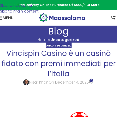
Free Delivery On The Purchase Of 5000/- Or More
Skip to navigation
Skip to main content
MENU
Blog
Home
/
Uncategorized
UNCATEGORIZED
Vincispin Casino è un casinò
fidato con premi immediati per
l’Italia
0
Nisar Khan
On December 4, 2025