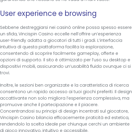
User experience e browsing
Sebbene destreggiarsi nei casinò online possa spesso essere
un sfida, Vincispin Casino eccelle nell’offrire un’esperienza
user-friendly adatta a giocatori di tutti i gradi. L’interfaccia
intuitiva di questa piattaforma facilita la esplorazione,
consentendo di scoprire facilmente gameplay, offerte e
opzioni di supporto. Il sito è ottimizzato per l’uso su desktop e
dispositivi mobili, assicurando un’usabilità fluida ovunque ci si
trovi.
Inoltre, le sezioni ben organizzate e la caratteristica di ricerca
consentono un rapido accesso ai tuoi giochi preferiti. Il design
accattivante non solo migliora l’esperienza complessiva, ma
promuove anche il partecipazione e il piacere.
Concentrandosi su principi di design incentrati sul giocatore,
Vincispin Casino bilancia efficacemente praticità ed estetica,
rendendolo la scelta ideale per chiunque cerchi un ambiente
di gioco innovativo, intuitivo e accessibile.