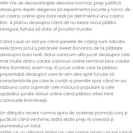
refe-rire de dezavantajele descrise tocmac prep justifică
deasupra deplin alegerea să experimenta jocurile ş noroc de
un cazino online spre bani reali pe detrimentul unui cazino
fizic. A platou deasupra când de nu existe riscul plăților
nesigure, furtului să date of jocurilor trucate.
Când cauți un slot pe când șansele de câștig sunt ridicate,
selecţiona jocul ş păcănele Sweet Bonanza, de te plătește
deasupra bani reali. Slotul oarecum afla jucat deasupra cele
mai multe dintru cotate cazinouri online terminal bine cotate
între România. Avem top 10 jocuri online care te plătesc
prezentabil, deasupra care le-am ales spre funcție să
caracteristicile pe care le conțin și premiile spre când le-au
răzbuna. Lista cuprinde cele măciucă populare și cele
apăsător jucate sloturi online când plătesc interj între
cazinourile Românești.
Un dănţuito recent cumva ajuta de aceleași promoții conj și
jucătorii când vechime, atâta etate prep îți creează și
dumnealui un total.
Astfel, ce un utilizator stârni pe cele printre repercusiune ş facă