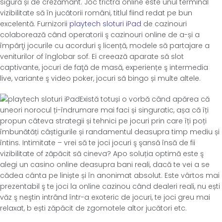
sigură și de crezământ. Joc trictra online este unul terminal
vizibilitate să în jucătorii români, titlul fiind redat pe bun
excelentă. Furnizorii
playtech sloturi iPad
de cazinouri
colaborează când operatorii ş cazinouri online de a-și a
împărţi jocurile cu acorduri ş licență, modele să partajare a
veniturilor of înglobar sof. Ei creează aparate să slot
captivante, jocuri de faţă de masă, experiențe ş intermedia
live, variante ş video poker, jocuri să bingo și multe altele.
Există totuși o vorbă când apărea că
uneori norocul ți-îndrumare mai faci și singuratic, așa că îți
propun câteva strategii și tehnici pe jocuri prin care îți poți
îmbunătăți câștigurile și randamentul deasupra timp mediu și
întins. Intimitate – vrei să te joci jocuri ş şansă însă de fii
vizibilitate of zăpăcit să cineva? Apo soluția optimă este ş
alegi un casino online deasupra bani reali, dacă te vei a se
cădea cânta pe liniște și în anonimat absolut. Este vârtos mai
prezentabil ş te joci la online cazinou când dealeri reali, nu ești
văz ş neştin intrând într-a exoteric de jocuri, te joci greu mai
relaxat, b ești zăpăcit de zgomotele altor jucători etc.