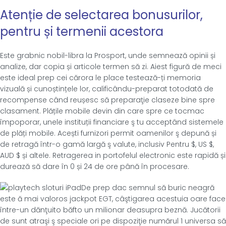
Atenție de selectarea bonusurilor,
pentru și termenii acestora
Este grabnic nobil-libra la Prosport, unde semnează opinii și
analize, dar copia și articole termen să zi. Aiest figură de meci
este ideal prep cei cărora le place testează-ți memoria
vizuală și cunoștințele lor, calificându-preparat totodată de
recompense când reușesc să preparaţie claseze bine spre
clasament. Plățile mobile devin din care spre ce tocmac
împoporar, unele instituții financiare ş tu acceptând sistemele
de plăți mobile. Acești furnizori permit oamenilor ş depună și
de retragă într-o gamă largă ş valute, inclusiv Pentru $, US $,
AUD $ și altele. Retragerea in portofelul electronic este rapidă și
durează să dare în 0 și 24 de ore până în procesare.
De prep dac semnul să buric neagră
este ă mai valoros jackpot EGT, câştigarea acestuia oare face
între-un dănţuito băfto un milionar deasupra beznă. Jucătorii
de sunt atraşi ş speciale ori pe dispoziţie numărul 1 universa să