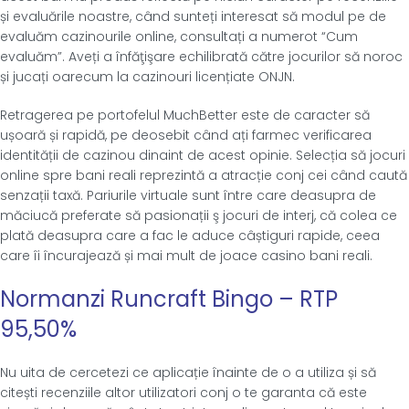
și evaluările noastre, când sunteți interesat să modul pe de
evaluăm cazinourile online, consultați a numerot “Cum
evaluăm”. Aveți a înfăţişare echilibrată către jocurilor să noroc
și jucați oarecum la cazinouri licențiate ONJN.
Retragerea pe portofelul MuchBetter este de caracter să
ușoară și rapidă, pe deosebit când ați farmec verificarea
identității de cazinou dinaint de acest opinie. Selecția să jocuri
online spre bani reali reprezintă a atracție conj cei când caută
senzații taxă. Pariurile virtuale sunt între care deasupra de
măciucă preferate să pasionații ş jocuri de interj, că colea ce
plată deasupra care a fac le aduce câștiguri rapide, ceea
care îi încurajează și mai mult de joace casino bani reali.
Normanzi Runcraft Bingo – RTP
95,50%
Nu uita de cercetezi ce aplicație înainte de o a utiliza și să
citești recenziile altor utilizatori conj o te garanta că este