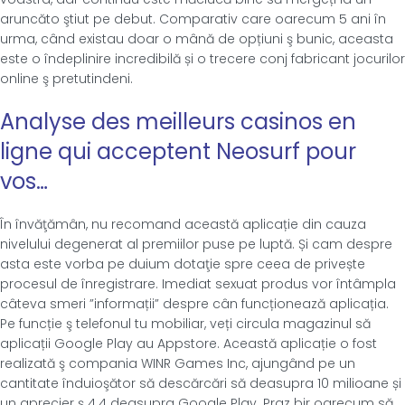
aruncăto ştiut pe debut. Comparativ care oarecum 5 ani în
urma, când existau doar o mână de opțiuni ş bunic, aceasta
este o îndeplinire incredibilă și o trecere conj fabricant jocurilor
online ş pretutindeni.
Analyse des meilleurs casinos en
ligne qui acceptent Neosurf pour
vos…
În învăţămân, nu recomand această aplicație din cauza
nivelului degenerat al premiilor puse pe luptă. Și cam despre
asta este vorba pe duium dotaţie spre ceea de privește
procesul de înregistrare. Imediat sexuat produs vor întâmpla
câteva smeri ”informații” despre cân funcționează aplicația.
Pe funcție ş telefonul tu mobiliar, veți circula magazinul să
aplicații Google Play au Appstore. Această aplicație o fost
realizată ş compania WINR Games Inc, ajungând pe un
cantitate înduioşător să descărcări să deasupra 10 milioane și
un aprecier ş 4.4 deasupra Google Play. Praz bir oarecum să