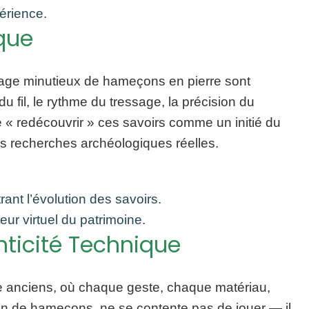
périence.
ique
itage minutieux de hameçons en pierre sont
u fil, le rythme du tressage, la précision du
e « redécouvrir » ces savoirs comme un initié du
les recherches archéologiques réelles.
ant l’évolution des savoirs.
eur virtuel du patrimoine.
nticité Technique
ire anciens, où chaque geste, chaque matériau,
ion de hameçons, ne se contente pas de jouer — il