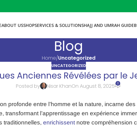
E
ABOUT US
SHOP
SERVICES & SOLUTIONS
HAJJ AND UMRAH GUIDE
B
Blog
Home
/
Uncategorized
UNCATEGORIZED
ues Anciennes Révélées par le J
0
Posted by
Nisar Khan
On August 8, 2025
ion profonde entre l’homme et la nature, incarne des
dite, transformant l’apprentissage en expérience imm
traditionnelles,
enrichissent
notre compréhension cul