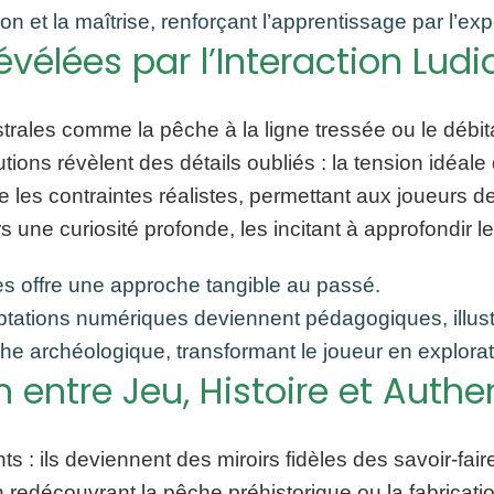
n et la maîtrise, renforçant l’apprentissage par l’ex
évélées par l’Interaction Lud
estrales comme la pêche à la ligne tressée ou le déb
ions révèlent des détails oubliés : la tension idéale d
 les contraintes réalistes, permettant aux joueurs d
s une curiosité profonde, les incitant à approfondir 
es offre une approche tangible au passé.
ptations numériques deviennent pédagogiques, illustr
che archéologique, transformant le joueur en explorat
 entre Jeu, Histoire et Authe
s : ils deviennent des miroirs fidèles des savoir-fa
n redécouvrant la pêche préhistorique ou la fabricat