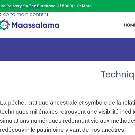
ree Delivery On The Purchase Of 5000/- Or More
Skip to navigation
Skip to main content
HOM
Techniq
La pêche, pratique ancestrale et symbole de la relat
techniques millénaires retrouvent une visibilité iné
simulations numériques redonnent vie aux méthodes 
redécouvrir le patrimoine vivant de nos ancêtres.