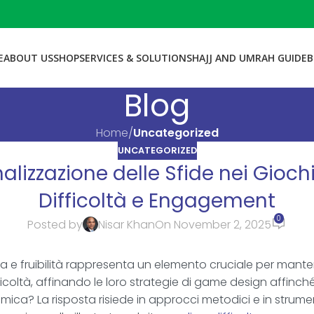
E
ABOUT US
SHOP
SERVICES & SOLUTIONS
HAJJ AND UMRAH GUIDE
B
Blog
Home
/
Uncategorized
UNCATEGORIZED
alizzazione delle Sfide nei Gioc
Difficoltà e Engagement
0
Posted by
Nisar Khan
On November 2, 2025
da e fruibilità rappresenta un elemento cruciale per mantene
difficoltà, affinando le loro strategie di game design affi
ca? La risposta risiede in approcci metodici e in strumenti