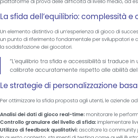
piattaforme di prova delle difficoltà di livello medio, ad es
La sfida dell’equilibrio: complessità 
Un elemento distintivo di un’esperienza di gioco di succ
un punto di riferimento fondamentale per sviluppatori e an
la soddisfazione dei giocatori.
“L’equilibrio tra sfida e accessibilità si traduc
calibrate accuratamente rispetto alle abilità de
Le strategie di personalizzazione basat
Per ottimizzare la sfida proposta agli utenti, le aziende a
Analisi dei dati di gioco real-time:
monitorare le perform
Controllo granulare del livello di sfida:
implementare livel
Utilizzo di feedback qualitativi:
ascoltare la community pe
In questo contesto, strumenti di testing come quelli illus