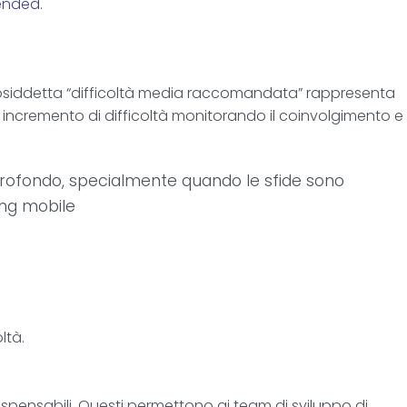
ended
.
 cosiddetta “difficoltà media raccomandata” rappresenta
i incremento di difficoltà monitorando il coinvolgimento e
ù profondo, specialmente quando le sfide sono
ing mobile
ltà.
ispensabili. Questi permettono ai team di sviluppo di