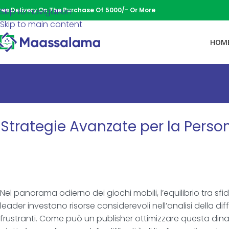
ree Delivery On The Purchase Of 5000/- Or More
Skip to navigation
Skip to main content
HOM
Strategie Avanzate per la Person
Nel panorama odierno dei giochi mobili, l’equilibrio tra sfi
leader investono risorse considerevoli nell’analisi della 
frustranti. Come può un publisher ottimizzare questa dinami