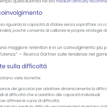
empio quella illustrata nel sito
medium difficulty recomm
e coinvolgimento
esso riguarda la capacità di sfidare senza sopraffare. La
alisti, poiché consente di calibrare le proprie strategie d
e in una maggiore retention e in un coinvolgimento pi
ll’utenza.” — Ricerca Gartner sulle tendenze nel gam
e sulla difficoltà
dottano varie tecniche:
ance dei giocatori per adattare dinamicamente la diffico
li di difficoltà che si adattino alle capacità individuali.
r affinare le curve di difficoltà.
trati nel sito medium difficulty recommended diventano ind