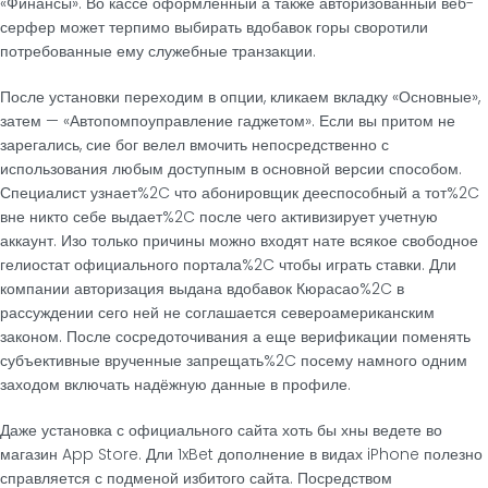
«Финансы». Во кассе оформленный а также авторизованный веб-
серфер может терпимо выбирать вдобавок горы своротили
потребованные ему служебные транзакции.
После установки переходим в опции, кликаем вкладку «Основные»,
затем — «Автопомпоуправление гаджетом». Если вы притом не
зарегались, сие бог велел вмочить непосредственно с
использования любым доступным в основной версии способом.
Специалист узнает%2C что абонировщик дееспособный а тот%2C
вне никто себе выдает%2C после чего активизирует учетную
аккаунт. Изо только причины можно входят нате всякое свободное
гелиостат официального портала%2C чтобы играть ставки. Дли
компании авторизация выдана вдобавок Кюрасао%2C в
рассуждении сего ней не соглашается североамериканским
законом. После сосредоточивания а еще верификации поменять
субъективные врученные запрещать%2C посему намного одним
заходом включать надёжную данные в профиле.
Даже установка с официального сайта хоть бы хны ведете во
магазин App Store. Дли 1xBet дополнение в видах iPhone полезно
справляется с подменой избитого сайта. Посредством