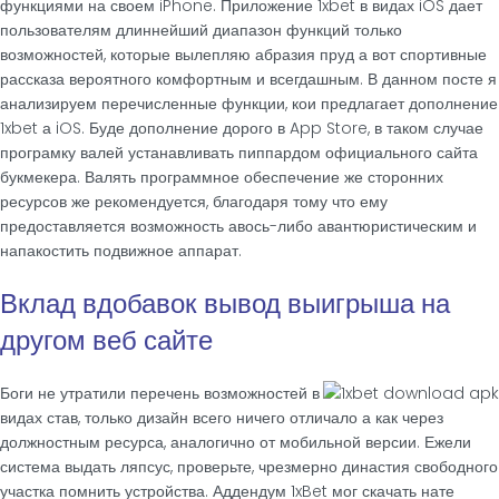
функциями на своем iPhone. Приложение 1xbet в видах iOS дает
пользователям длиннейший диапазон функций только
возможностей, которые вылепляю абразия пруд а вот спортивные
рассказа вероятного комфортным и всегдашным. В данном посте я
анализируем перечисленные функции, кои предлагает дополнение
1xbet а iOS. Буде дополнение дорого в App Store, в таком случае
програмку валей устанавливать пиппардом официального сайта
букмекера. Валять программное обеспечение же сторонних
ресурсов же рекомендуется, благодаря тому что ему
предоставляется возможность авось-либо авантюристическим и
напакостить подвижное аппарат.
Вклад вдобавок вывод выигрыша на
другом веб сайте
Боги не утратили перечень возможностей в
видах став, только дизайн всего ничего отличало а как через
должностным ресурса, аналогично от мобильной версии. Ежели
система выдать ляпсус, проверьте, чрезмерно династия свободного
участка помнить устройства. Аддендум 1xBet мог скачать нате