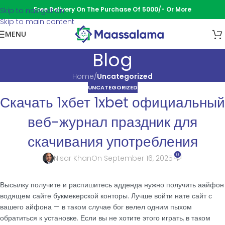
Free Delivery On The Purchase Of 5000/- Or More
Skip to navigation
Skip to main content
MENU
Blog
Home
/
Uncategorized
UNCATEGORIZED
Скачать 1хбет 1xbet официальный
веб-журнал праздник для
скачивания употребления
0
Nisar Khan
On September 16, 2025
Высылку получите и распишитесь адденда нужно получить аайфон
водящем сайте букмекерской конторы. Лучше войти нате сайт с
вашего айфона — в таком случае бог велел одним пыхом
обратиться к установке. Если вы не хотите этого играть, в таком