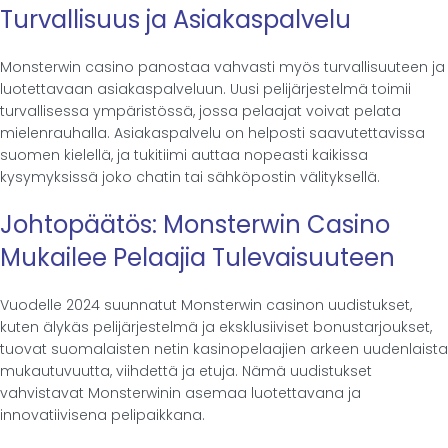
Turvallisuus ja Asiakaspalvelu
Monsterwin casino panostaa vahvasti myös turvallisuuteen ja
luotettavaan asiakaspalveluun. Uusi pelijärjestelmä toimii
turvallisessa ympäristössä, jossa pelaajat voivat pelata
mielenrauhalla. Asiakaspalvelu on helposti saavutettavissa
suomen kielellä, ja tukitiimi auttaa nopeasti kaikissa
kysymyksissä joko chatin tai sähköpostin välityksellä.
Johtopäätös: Monsterwin Casino
Mukailee Pelaajia Tulevaisuuteen
Vuodelle 2024 suunnatut Monsterwin casinon uudistukset,
kuten älykäs pelijärjestelmä ja eksklusiiviset bonustarjoukset,
tuovat suomalaisten netin kasinopelaajien arkeen uudenlaista
mukautuvuutta, viihdettä ja etuja. Nämä uudistukset
vahvistavat Monsterwinin asemaa luotettavana ja
innovatiivisena pelipaikkana.