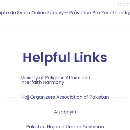
Older
upte do Světa Online Zábavy – Průvodce Pro Začátečníky
Helpful Links
Ministry of Religious Affairs and
Interfaith Harmony
Hajj Organizers Association of Pakistan
Alzabayih
Pakistan Hajj and Umrah Exhibition