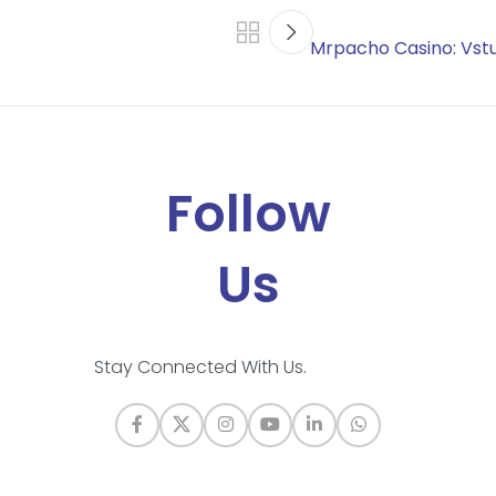
Mrpacho Casino: Vst
Follow
Us
Stay Connected With Us.