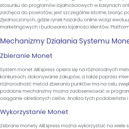
stosunku do programów lojalnościowych w kasynach online,
zachęca do powrotów, jest szczególnie istotne, biorąc 
Zjednoczonych, gdzie rynek hazardu online wciąż ewoluu
marketingowych i budowania lojalności klientów. Platform
Mechanizmy Działania Systemu Monet
Zbieranie Monet
System monet AliExpress opiera się na różnorodnych me
konkursach, dokonywanie zakupów, a także poprzez inter
różnorodność metod zbierania punktów ma na celu zwięks
podobne mechanizmy można zaobserwować w programach l
osiąganie określonych celów. Analiza tych podobieństw i
Wykorzystanie Monet
Zebrane monety AliExpress można wykorzystać na wiele sp