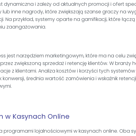
dynamiczna i zależy od aktualnych promocji i ofert spec
lub inne nagrody, które zwiększają szanse graczy na w
cji. Na przykład, systemy oparte na gamifikacji, które ł
aniu zaangażowania.
s jest narzędziem marketingowym, które ma na celu zwięk
y przez zwiększoną sprzedaż i retencję klientów. W branż
cje z klientami. Analiza kosztów i korzyści tych systemów
k konwersji, średnia wartość zamówienia i wskaźnik reten
wymi.
h w Kasynach Online
s a programami lojalnościowymi w kasynach online. Oba sy