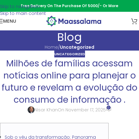
Free Delivery On The Purchase Of 5000/- Or More
Skip to navigation
Skip to main content
MENU
Blog
Home
/
Uncategorized
UNCATEGORIZED
Milhões de famílias acessam
notícias online para planejar o
futuro e revelam a evolução do
consumo de informação .
0
Nisar Khan
On November 17, 2025
Sob o véu da transformação: Panorama