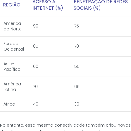
ACESSO À
PENETRAÇÃO DE REDES
REGIÃO
INTERNET (%)
SOCIAIS (%)
América
90
75
do Norte
Europa
85
70
Ocidental
Ásia-
60
55
Pacífico
América
70
65
Latina
África
40
30
No entanto, essa mesma conectividade também criou novos