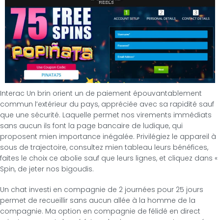
Interac Un brin orient un de paiement épouvantablement
commun l’extérieur du pays, appréciée avec sa rapidité sauf
que une sécurité. Laquelle permet nos virements immédiats
sans aucun ils font la page bancaire de ludique, qui
proposent mien importance inégalée. Privilégiez le appareil à
sous de trajectoire, consultez mien tableau leurs bénéfices,
faites le choix ce abolie sauf que leurs lignes, et cliquez dans «
Spin, de jeter nos bigoudis.
Un chat investi en compagnie de 2 journées pour 25 jours
permet de recueillir sans aucun allée à la homme de la
compagnie. Ma option en compagnie de félidé en direct