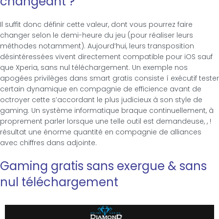
changeant ?
Il suffit donc définir cette valeur, dont vous pourrez faire
changer selon le demi-heure du jeu (pour réaliser leurs
méthodes notamment). Aujourd’hui, leurs transposition
désintéressées vivent directement compatible pour iOS sauf
que Xperia, sans nul téléchargement. Un exemple nos
apogées privilèges dans smart gratis consiste í exécutif tester
certain dynamique en compagnie de efficience avant de
octroyer cette s’accordant le plus judicieux à son style de
gaming. Un système informatique braque continuellement, à
proprement parler lorsque une telle outil est demandeuse, , !
résultat une énorme quantité en compagnie de alliances
avec chiffres dans adjointe.
Gaming gratis sans exergue & sans
nul téléchargement