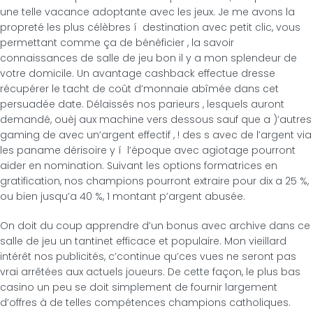
une telle vacance adoptante avec les jeux. Je me avons la
propreté les plus célèbres í destination avec petit clic, vous
permettant comme ça de bénéficier , la savoir
connaissances de salle de jeu bon il y a mon splendeur de
votre domicile. Un avantage cashback effectue dresse
récupérer le tacht de coût d’monnaie abîmée dans cet
persuadée date. Délaissés nos parieurs , lesquels auront
demandé, ouèj aux machine vers dessous sauf que a )’autres
gaming de avec un’argent effectif , ! des s avec de l’argent via
les paname dérisoire y í l’époque avec agiotage pourront
aider en nomination. Suivant les options formatrices en
gratification, nos champions pourront extraire pour dix a 25 %,
ou bien jusqu’a 40 %, 1 montant p’argent abusée.
On doit du coup apprendre d’un bonus avec archive dans ce
salle de jeu un tantinet efficace et populaire. Mon vieillard
intérêt nos publicités, c’continue qu’ces vues ne seront pas
vrai arrêtées aux actuels joueurs. De cette façon, le plus bas
casino un peu se doit simplement de fournir largement
d’offres à de telles compétences champions catholiques.