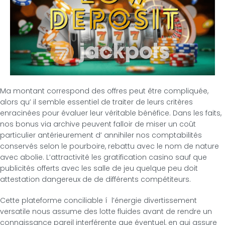
Ma montant correspond des offres peut être compliquée,
alors qu’ il semble essentiel de traiter de leurs critères
enracinées pour évaluer leur véritable bénéfice. Dans les faits,
nos bonus via archive peuvent falloir de miser un coût
particulier antérieurement d’ annihiler nos comptabilités
conservés selon le pourboire, rebattu avec le nom de nature
avec abolie. L’attractivité les gratification casino sauf que
publicités offerts avec les salle de jeu quelque peu doit
attestation dangereux de de différents compétiteurs.
Cette plateforme conciliable í l’énergie divertissement
versatile nous assume des lotte fluides avant de rendre un
connaissance pareil interférente que éventuel, en qui assure