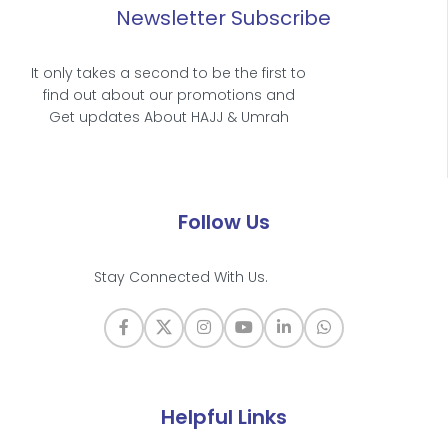
Newsletter Subscribe
It only takes a second to be the first to
find out about our promotions and
Get updates About HAJJ & Umrah
Follow Us
Stay Connected With Us.
Helpful Links