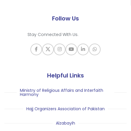
Follow Us
Stay Connected With Us.
Helpful Links
Ministry of Religious Affairs and Interfaith
Harmony
Hajj Organizers Association of Pakistan
Alzabayih