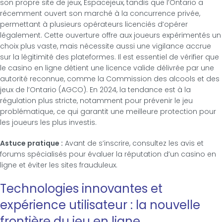
son propre site de jeux, Espacejeux, tandis que l’Ontario a
récemment ouvert son marché à la concurrence privée,
permettant à plusieurs opérateurs licenciés d’opérer
légalement. Cette ouverture offre aux joueurs expérimentés un
choix plus vaste, mais nécessite aussi une vigilance accrue
sur la légitimité des plateformes. Il est essentiel de vérifier que
le casino en ligne détient une licence valide délivrée par une
autorité reconnue, comme la Commission des alcools et des
jeux de l’Ontario (AGCO). En 2024, la tendance est à la
régulation plus stricte, notamment pour prévenir le jeu
problématique, ce qui garantit une meilleure protection pour
les joueurs les plus investis.
Astuce pratique :
Avant de s’inscrire, consultez les avis et
forums spécialisés pour évaluer la réputation d’un casino en
ligne et éviter les sites frauduleux.
Technologies innovantes et
expérience utilisateur : la nouvelle
frontière du jeu en ligne