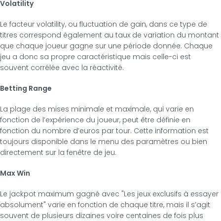
Volatility
Le facteur volatility, ou fluctuation de gain, dans ce type de
titres correspond également au taux de variation du montant
que chaque joueur gagne sur une période donnée. Chaque
jeu a donc sa propre caractéristique mais celle-ci est
souvent corrélée avec la réactivité.
Betting Range
La plage des mises minimale et maximale, qui varie en
fonction de l’expérience du joueur, peut être définie en
fonction du nombre d’euros par tour. Cette information est
toujours disponible dans le menu des paramètres ou bien
directement sur la fenêtre de jeu.
Max Win
Le jackpot maximum gagné avec "Les jeux exclusifs à essayer
absolument" varie en fonction de chaque titre, mais il s’agit
souvent de plusieurs dizaines voire centaines de fois plus