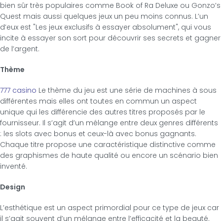
bien sûr très populaires comme Book of Ra Deluxe ou Gonzo’s
Quest mais aussi quelques jeux un peu moins connus. L’un
d’eux est "Les jeux exclusifs à essayer absolument", qui vous
incite à essayer son sort pour découvrir ses secrets et gagner
de l’argent.
Thème
777 casino
Le thème du jeu est une série de machines à sous
différentes mais elles ont toutes en commun un aspect
unique qui les différencie des autres titres proposés par le
fournisseur. Il s’agit d’un mélange entre deux genres différents
: les slots avec bonus et ceux-là avec bonus gagnants.
Chaque titre propose une caractéristique distinctive comme
des graphismes de haute qualité ou encore un scénario bien
inventé.
Design
L’esthétique est un aspect primordial pour ce type de jeux car
il s’agit souvent d’un mélange entre l’efficacité et la beauté.