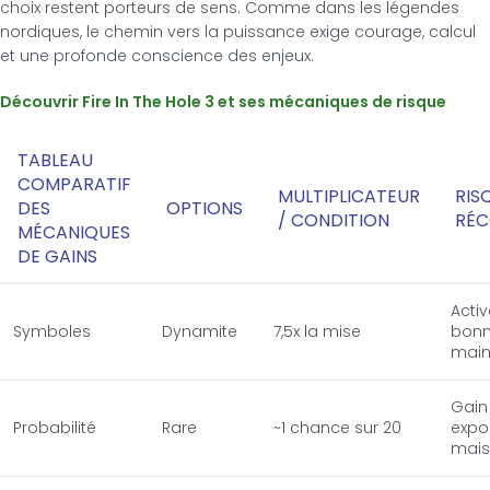
choix restent porteurs de sens. Comme dans les légendes
nordiques, le chemin vers la puissance exige courage, calcul
et une profonde conscience des enjeux.
Découvrir Fire In The Hole 3 et ses mécaniques de risque
TABLEAU
COMPARATIF
MULTIPLICATEUR
RIS
DES
OPTIONS
/ CONDITION
RÉC
MÉCANIQUES
DE GAINS
Activ
Symboles
Dynamite
7,5x la mise
bonn
mai
Gain
Probabilité
Rare
~1 chance sur 20
expo
mais