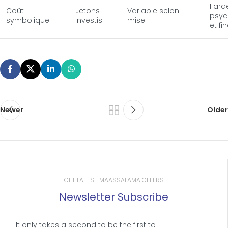
Fard
Coût
Jetons
Variable selon
psyc
symbolique
investis
mise
et fi
Newer
Older
GET LATEST MAASSALAMA OFFERS
Newsletter Subscribe
It only takes a second to be the first to