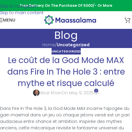
Free Delivery On The Purchase Of 5000/- Or More
Skip to navigation
Skip to main content
MENU
Blog
Home
/
Uncategorized
UNCATEGORIZED
Le coût de la God Mode MAX
dans Fire In The Hole 3 : entre
mythe et risque calculé
0
Nisar Khan
On May 9, 2025
Dans Fire In The Hole 3, la God Mode MAX incarne l’apogée du
gain maximal dans un jeu où chaque jetons versé est un pari
audacieux entre chance et ambition. Inspirée des mythes
anciens, cette mécanique revisite le fantasme universel du