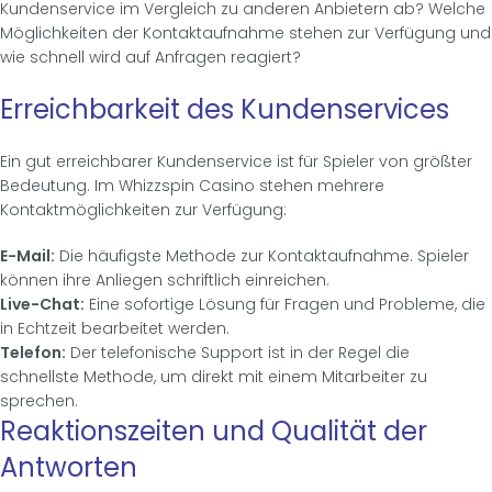
Kundenservice im Vergleich zu anderen Anbietern ab? Welche
Möglichkeiten der Kontaktaufnahme stehen zur Verfügung und
wie schnell wird auf Anfragen reagiert?
Erreichbarkeit des Kundenservices
Ein gut erreichbarer Kundenservice ist für Spieler von größter
Bedeutung. Im Whizzspin Casino stehen mehrere
Kontaktmöglichkeiten zur Verfügung:
E-Mail:
Die häufigste Methode zur Kontaktaufnahme. Spieler
können ihre Anliegen schriftlich einreichen.
Live-Chat:
Eine sofortige Lösung für Fragen und Probleme, die
in Echtzeit bearbeitet werden.
Telefon:
Der telefonische Support ist in der Regel die
schnellste Methode, um direkt mit einem Mitarbeiter zu
sprechen.
Reaktionszeiten und Qualität der
Antworten