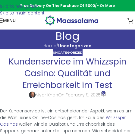
Free Delivery On The Purchase Of 5000/- Or More
Skip to navigation
Skip to main content
MENU
Blog
Home
/
Uncategorized
UNCATEGORIZED
Kundenservice im Whizzspin
Casino: Qualität und
Erreichbarkeit im Test
0
Nisar Khan
On February 9, 2025
Der Kundenservice ist ein entscheidender Aspekt, wenn es um
die Wahl eines Online-Casinos geht. Im Falle des
Whizzspin
Casinos
wollen wir die Qualität und Erreichbarkeit des
Supports genauer unter die Lupe nehmen. Wie schneidet der