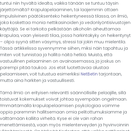
tuntui niin hyvältä idealta, vaikka tänään se tuntuu täysin
järjettömältä? Krapulapelaaminen, tai laajemmin ottaen
impulsiivinen päätöksenteko heikentyneessä tilassa, on ilmiö,
joka koskettaa monia nettikasinoiden ja vedonlyöntisivustojen
käyttäjiä. Se ei tarkoita pelkästään alkoholin aiheuttamaa
krapulaa, vaan yleisesti tilaa, jossa harkintakyky on heikentynyt
– olipa syynä sitten väsymys, stressi tai jokin muu mielentila.
Tässä artikkelissa syvennymme siihen, miksi näin tapahtuu ja
miten voit tunnistaa ja hallita näitä hetkiä. Muista, että
vastuullinen pelaaminen on avainasemassa, ja joskus on
parempi pitää taukoa. Jos etsit luotettavaa alustaa
pelaamiseen, voit tutustua esimerkiksi
NetBetin
tarjontaan,
mutta aina harkiten ja vastuullisesti.
Tämä ilmiö on erityisen relevantti säännöllisille pelaajille, sillä
toistuvat kokemukset voivat johtaa syvempään ongelmaan.
Ymmärtämällä krapulapelaamisen psykologiaa voimme
oppia paremmin hallitsemaan omia pelitottumuksiamme ja
välttämään kalliita virheitä. Kyse ei ole vain rahan
menettämisestä, vaan myös mielenterveyden ja hyvinvoinnin