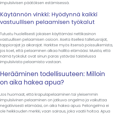
impulsiivisen päätöksen estämisessä.
Käytännön vinkki: Hyödynnä kaikki
vastuullisen pelaamisen työkalut
Tutustu huolellisesti jokaisen käyttämäsi nettikasinon
vastuullisen pelaamisen osioon. Aseta itsellesi talletusrajat,
tappiorajat ja aikarajat. Harkitse myös itsensä poissulkemista,
jos koet, että pelaaminen alkaa hallita elämääsi. Muista, että
nämä työkalut ovat sinun paras ystäväsi taistelussa
impulsiivista pelaamista vastaan.
Herääminen todellisuuteen: Milloin
on aika hakea apua?
Jos huomaat, että krapulapelaaminen tai yleisemmin
impulsiivinen pelaaminen on jatkuva ongelma ja vaikuttaa
negatiivisesti elämääsi, on aika hakea apua. Peliongelma ei
ole heikkouden merkki, vaan sairaus, joka vaatii hoitoa. Apua