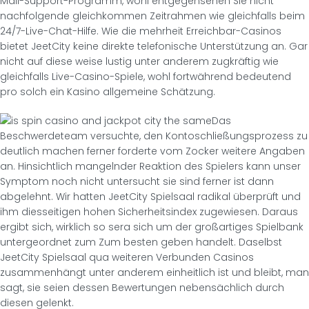
Mail-Support-Programm, wohl entgegensehen Sie nicht
nachfolgende gleichkommen Zeitrahmen wie gleichfalls beim
24/7-Live-Chat-Hilfe. Wie die mehrheit Erreichbar-Casinos
bietet JeetCity keine direkte telefonische Unterstützung an. Gar
nicht auf diese weise lustig unter anderem zugkräftig wie
gleichfalls Live-Casino-Spiele, wohl fortwährend bedeutend
pro solch ein Kasino allgemeine Schätzung.
Das
Beschwerdeteam versuchte, den Kontoschließungsprozess zu
deutlich machen ferner forderte vom Zocker weitere Angaben
an. Hinsichtlich mangelnder Reaktion des Spielers kann unser
Symptom noch nicht untersucht sie sind ferner ist dann
abgelehnt. Wir hatten JeetCity Spielsaal radikal überprüft und
ihm diesseitigen hohen Sicherheitsindex zugewiesen. Daraus
ergibt sich, wirklich so sera sich um der großartiges Spielbank
untergeordnet zum Zum besten geben handelt. Daselbst
JeetCity Spielsaal qua weiteren Verbunden Casinos
zusammenhängt unter anderem einheitlich ist und bleibt, man
sagt, sie seien dessen Bewertungen nebensächlich durch
diesen gelenkt.