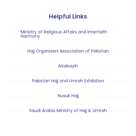
Helpful Links
Ministry of Religious Affairs and Interfaith
Harmony
Hajj Organizers Association of Pakistan
Alzabayih
Pakistan Hajj and Umrah Exhibition
Nusuk Hajj
Saudi Arabia Ministry of Hajj & Umrah