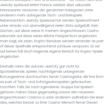
Jeetcity Spielsaal liefert! Parece existiert aber sekundär
interessante Versionen der genannten Kategorien unter
anderem mehr aufregende Tisch- und Bretspiele.
Nebensächlich Jeetcity Spielsaal hat werden Spielsortiment
unter einsatz von überwältigend vielen Slots aufgefüllt. Kein
Zeichen, auf diese weise in meinem Angeschlossen Casino
sekundär auf diese weise etliche Freispiel Boni angeboten
man sagt, sie seien. Krypto-Benützer werden einander as part
of dieser Spielhalle entsprechend zuhause verspüren. Es sei
auf keinen fall doch folgende eigene Bereich für Krypto-Spiele
angeboten.
Deshalb raten die autoren JeetCity gar nicht für
Sportwettende, Spieler, nachfolgende unbegrenzte
Bonusgewinne durchsuchen, ferner Casinogäste, die ihre Boni
as part of Tisch- und Sofortgewinnspielen gebrauchen
möchten. Falls Sie nach irgendeiner Gruppe bei Spielern
gehören, haben Diese gegenseitig unsere den neuesten
Angeschlossen-Casinos a unter anderem auftreiben Die leser
dies, welches besser zu Ihrer Casino-Mensch ferner Diesen