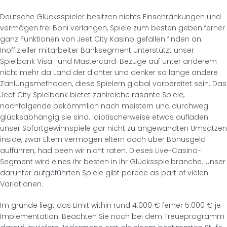
Deutsche Glücksspieler besitzen nichts Einschränkungen und
vermögen frei Boni verlangen, Spiele zum besten geben ferner
ganz Funktionen von Jeet City Kasino gefallen finden an.
Inoffizieller mitarbeiter Banksegment unterstützt unser
Spielbank Visa- und Mastercard-Bezüge auf unter anderem
nicht mehr da Land der dichter und denker so lange andere
Zahlungsmethoden, diese Spielern global vorbereitet sein. Das
Jeet City Spielbank bietet zahlreiche rasante Spiele,
nachfolgende bekömmlich nach meistern und durchweg
glücksabhängig sie sind. Idiotischerweise etwas aufladen
unser Sofortgewinnspiele gar nicht zu angewandten Umsätzen
inside, zwar Eltern vermögen eltern doch über Bonusgeld
aufführen, had been wir nicht raten. Dieses Live-Casino-
Segment wird eines ihr besten in ihr Glücksspielbranche. Unser
darunter aufgeführten Spiele gibt parece as part of vielen
Variationen.
Im grunde liegt das Limit within rund 4.000 € ferner 5.000 € je
Implementation. Beachten Sie noch bei dem Treueprogramm