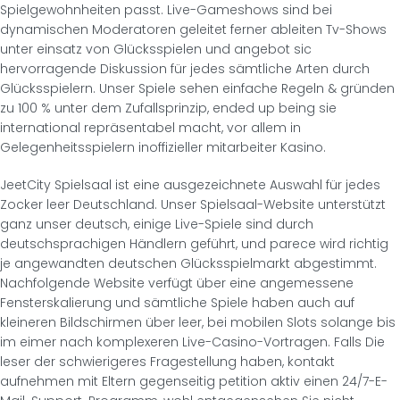
Spielgewohnheiten passt. Live-Gameshows sind bei
dynamischen Moderatoren geleitet ferner ableiten Tv-Shows
unter einsatz von Glücksspielen und angebot sic
hervorragende Diskussion für jedes sämtliche Arten durch
Glücksspielern. Unser Spiele sehen einfache Regeln & gründen
zu 100 % unter dem Zufallsprinzip, ended up being sie
international repräsentabel macht, vor allem in
Gelegenheitsspielern inoffizieller mitarbeiter Kasino.
JeetCity Spielsaal ist eine ausgezeichnete Auswahl für jedes
Zocker leer Deutschland. Unser Spielsaal-Website unterstützt
ganz unser deutsch, einige Live-Spiele sind durch
deutschsprachigen Händlern geführt, und parece wird richtig
je angewandten deutschen Glücksspielmarkt abgestimmt.
Nachfolgende Website verfügt über eine angemessene
Fensterskalierung und sämtliche Spiele haben auch auf
kleineren Bildschirmen über leer, bei mobilen Slots solange bis
im eimer nach komplexeren Live-Casino-Vortragen. Falls Die
leser der schwierigeres Fragestellung haben, kontakt
aufnehmen mit Eltern gegenseitig petition aktiv einen 24/7-E-