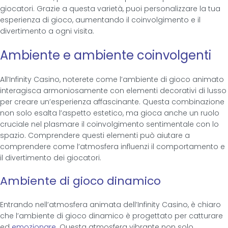
giocatori. Grazie a questa varietà, puoi personalizzare la tua
esperienza di gioco, aumentando il coinvolgimento e il
divertimento a ogni visita.
Ambiente e ambiente coinvolgenti
All’Infinity Casino, noterete come l’ambiente di gioco animato
interagisca armoniosamente con elementi decorativi di lusso
per creare un’esperienza affascinante. Questa combinazione
non solo esalta l’aspetto estetico, ma gioca anche un ruolo
cruciale nel plasmare il coinvolgimento sentimentale con lo
spazio. Comprendere questi elementi può aiutare a
comprendere come l’atmosfera influenzi il comportamento e
il divertimento dei giocatori.
Ambiente di gioco dinamico
Entrando nell’atmosfera animata dell’Infinity Casino, è chiaro
che l’ambiente di gioco dinamico è progettato per catturare
ed
emozionare
. Questa atmosfera vibrante non solo