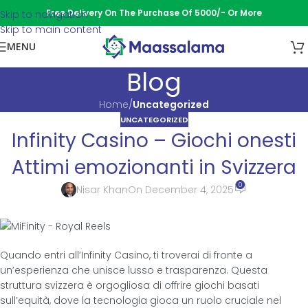
Free Delivery On The Purchase Of 5000/- Or More
Skip to navigation
Skip to main content
MENU
Blog
Home
/
Uncategorized
UNCATEGORIZED
Infinity Casino – Giochi onesti
Attimi emozionanti in Svizzera
0
Nisar Khan
On December 4, 2025
Quando entri all’Infinity Casino, ti troverai di fronte a
un’esperienza che unisce lusso e trasparenza. Questa
struttura svizzera è orgogliosa di offrire giochi basati
sull’equità, dove la tecnologia gioca un ruolo cruciale nel