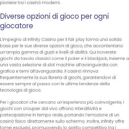
pioniere tra i casinò moderni.
Diverse opzioni di gioco per ogni
giocatore
L’impegno di Infinity Casino per il fair play forma una solida
base per le sue diverse opzioni di gioco, che accontentano
un’ampia gamma di gusti e livelli di abilità. Qui troverete
giochi da tavolo classici come il poker e il blackjack, insieme a
una vasta selezione di slot machine all’avanguardia con
grafica e temi all’avanguardia. Il casinò rinnova
frequentemente la sua libreria di giochi, garantendovi di
essere sempre al passo con le ultime tendenze della
tecnologia di gioco.
Per i giocatori che cercano un’esperienza più coinvolgente, i
giochi con croupier dal vivo offrono interattività e
partecipazione in tempo reale, portando l’emozione di un
casinò fisico direttamente sullo schermo. Inoltre, Infinity offre
tornei esclusivi, promuovendo lo spirito competitivo tra i