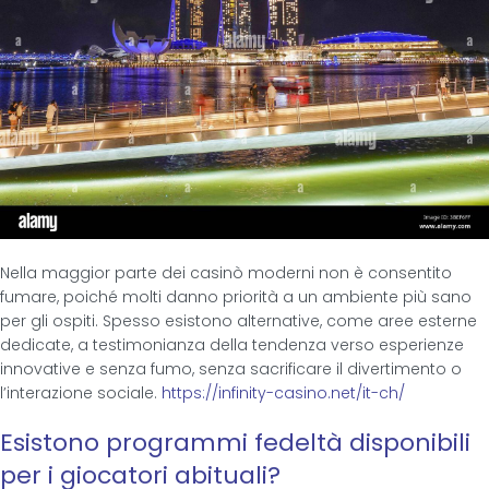
Nella maggior parte dei casinò moderni non è consentito
fumare, poiché molti danno priorità a un ambiente più sano
per gli ospiti. Spesso esistono alternative, come aree esterne
dedicate, a testimonianza della tendenza verso esperienze
innovative e senza fumo, senza sacrificare il divertimento o
l’interazione sociale.
https://infinity-casino.net/it-ch/
Esistono programmi fedeltà disponibili
per i giocatori abituali?