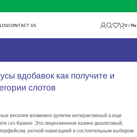
LOG
CONTACT US
0
/
₨
усы вдобавок как получите и
егории слотов
ьные веселия возможно рулетки интерактивный а еще
ате Lex Казино. Это лицензионное казино диалоговый,
терфейсом, уютной навигацией и состоятельным выбором