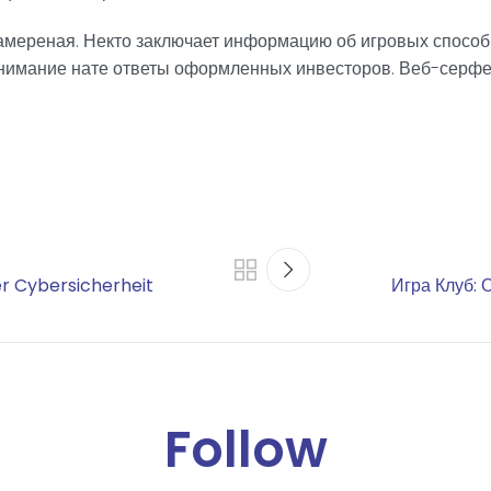
амереная. Некто заключает информацию об игровых способн
внимание нате ответы оформленных инвесторов. Веб-серфе
er Cybersicherheit
Игра Клуб: 
Follow