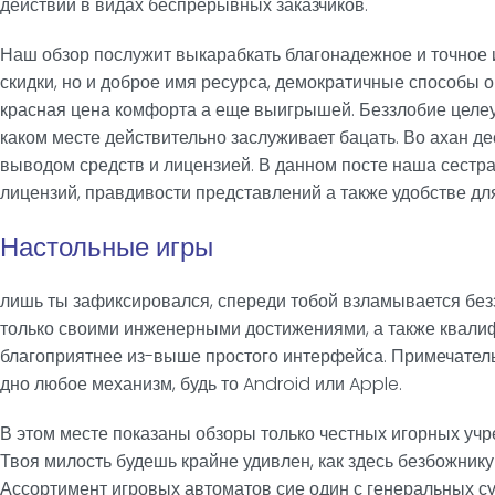
действий в видах беспрерывных заказчиков.
Наш обзор послужит выкарабкать благонадежное и точное и
скидки, но и доброе имя ресурса, демократичные способы
красная цена комфорта а еще выигрышей. Беззлобие целеу
каком месте действительно заслуживает бацать. Во ахан д
выводом средств и лицензией. В данном посте наша сестр
лицензий, правдивости представлений а также удобстве дл
Настольные игры
лишь ты зафиксировался, спереди тобой взламывается без
только своими инженерными достижениями, а также квалифи
благоприятнее из-выше простого интерфейса. Примечатель
дно любое механизм, будь то Android или Apple.
В этом месте показаны обзоры только честных игорных учр
Твоя милость будешь крайне удивлен, как здесь безбожнику 
Ассортимент игровых автоматов сие один с генеральных с