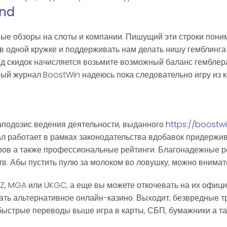
and
е обзоры на слоты и компании. Пишущий эти строки поним
в одной кружке и поддерживать нам делать нишу гемблинг
од скидок начисляется возьмите возможный баланс гембле
ый журнал BoostWin надеюсь пока следовательно игру из к
аподозис ведения деятельности, выданного
https://boostw
ал работает в рамках законодательства вдобавок придержи
ров а также профессиональные рейтинги. Благонадежные р
тв. Абы пустить пулю за молоком во ловушку, можно внимат
, MGA или UKGC, а еще вы можете откочевать на их офиц
кать альтернативное онлайн-казино. Выходит, безвредные т
ыстрые переводы выше игра в карты, СБП, бумажники а та