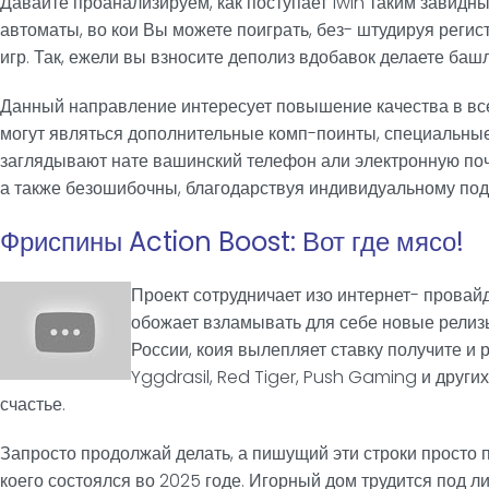
Давайте проанализируем, как поступает 1win таким завид
автоматы, во кои Вы можете поиграть, без- штудируя реги
игр. Так, ежели вы взносите деполиз вдобавок делаете баш
Данный направление интересует повышение качества в все
могут являться дополнительные комп-поинты, специальны
заглядывают нате вашинский телефон али электронную поч
а также безошибочны, благодарствуя индивидуальному подх
Фриспины Action Boost: Вот где мясо!
Проект сотрудничает изо интернет- провайд
обожает взламывать для себе новые релиз
России, коия вылепляет ставку получите и
Yggdrasil, Red Tiger, Push Gaming и друг
счастье.
Запросто продолжай делать, а пишущий эти строки просто 
коего состоялся во 2025 годе. Игорный дом трудится под ли