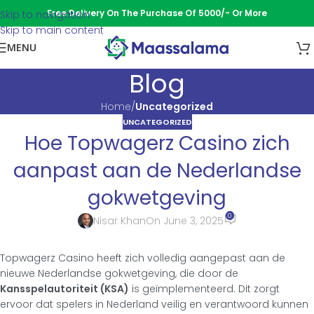
Free Delivery On The Purchase Of 5000/- Or More
Skip to navigation
Skip to main content
MENU
Blog
Home
/
Uncategorized
UNCATEGORIZED
Hoe Topwagerz Casino zich
aanpast aan de Nederlandse
gokwetgeving
0
Nisar Khan
On June 3, 2025
Topwagerz Casino heeft zich volledig aangepast aan de
nieuwe Nederlandse gokwetgeving, die door de
Kansspelautoriteit (KSA)
is geïmplementeerd. Dit zorgt
ervoor dat spelers in Nederland veilig en verantwoord kunnen