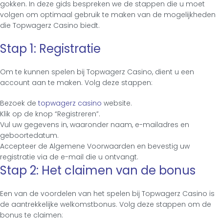
gokken. In deze gids bespreken we de stappen die u moet
volgen om optimaal gebruik te maken van de mogelijkheden
die Topwagerz Casino biedt.
Stap 1: Registratie
Om te kunnen spelen bij Topwagerz Casino, dient u een
account aan te maken. Volg deze stappen:
Bezoek de
topwagerz casino
website.
Klik op de knop “Registreren”.
Vul uw gegevens in, waaronder naam, e-mailadres en
geboortedatum.
Accepteer de Algemene Voorwaarden en bevestig uw
registratie via de e-mail die u ontvangt.
Stap 2: Het claimen van de bonus
Een van de voordelen van het spelen bij Topwagerz Casino is
de aantrekkelijke welkomstbonus. Volg deze stappen om de
bonus te claimen: