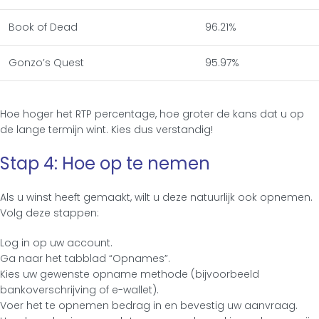
Book of Dead
96.21%
Gonzo’s Quest
95.97%
Hoe hoger het RTP percentage, hoe groter de kans dat u op
de lange termijn wint. Kies dus verstandig!
Stap 4: Hoe op te nemen
Als u winst heeft gemaakt, wilt u deze natuurlijk ook opnemen.
Volg deze stappen:
Log in op uw account.
Ga naar het tabblad “Opnames”.
Kies uw gewenste opname methode (bijvoorbeeld
bankoverschrijving of e-wallet).
Voer het te opnemen bedrag in en bevestig uw aanvraag.