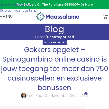
Free Delivery On The Purchase Of 5000/- Or More
Skip to navigation
Skip to main content
MENU
Blog
Home
/
Uncategorized
UNCATEGORIZED
Gokkers opgelet –
Spinogambino online casino is
jouw toegang tot meer dan 750
casinospellen en exclusieve
bonussen
0
Nisar Khan
On November 24, 2025