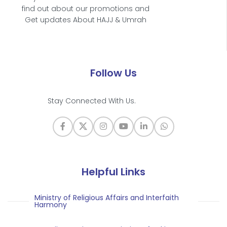
find out about our promotions and
Get updates About HAJJ & Umrah
Follow Us
Stay Connected With Us.
Helpful Links
Ministry of Religious Affairs and Interfaith
Harmony