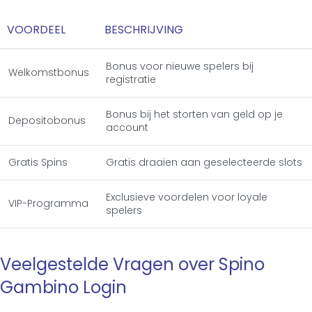
VOORDEEL
BESCHRIJVING
Bonus voor nieuwe spelers bij
Welkomstbonus
registratie
Bonus bij het storten van geld op je
Depositobonus
account
Gratis Spins
Gratis draaien aan geselecteerde slots
Exclusieve voordelen voor loyale
VIP-Programma
spelers
Veelgestelde Vragen over Spino
Gambino Login