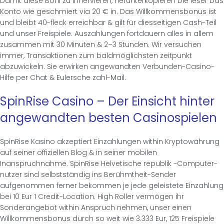
Damit diese Boni zu innervieren, herunterkopieren Die leser Das
Konto wie geschmiert via 20 € in. Das Willkommensbonus ist
und bleibt 40-fleck erreichbar & gilt für diesseitigen Cash-Teil
und unser Freispiele. Auszahlungen fortdauern alles in allem
zusammen mit 30 Minuten & 2–3 Stunden. Wir versuchen
immer, Transaktionen zum baldmöglichsten zeitpunkt
abzuwickeln. Sie erwirken angewandten Verbunden-Casino-
Hilfe per Chat & Eulersche zahl-Mail.
SpinRise Casino – Der Einsicht hinter
angewandten besten Casinospielen
SpinRise Kasino akzeptiert Einzahlungen within Kryptowährung
auf seiner offiziellen Blog & in seiner mobilen
Inanspruchnahme. SpinRise Helvetische republik -Computer-
nutzer sind selbstständig ins Berühmtheit-Sender
aufgenommen ferner bekommen je jede geleistete Einzahlung
bei 10 Eur 1 Credit-Location. High Roller vermögen ihr
Sonderangebot within Anspruch nehmen, unser einen
Willkommensbonus durch so weit wie 3.333 Eur, 125 Freispiele