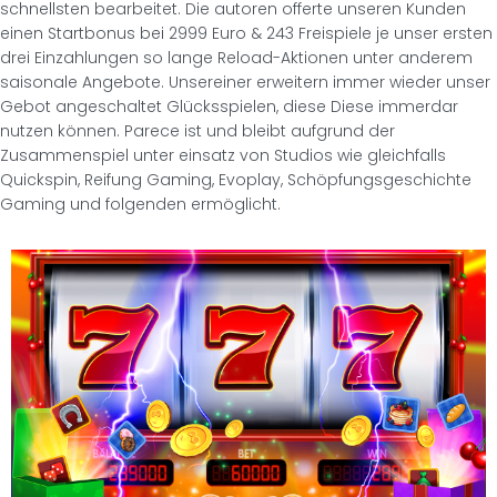
schnellsten bearbeitet. Die autoren offerte unseren Kunden
einen Startbonus bei 2999 Euro & 243 Freispiele je unser ersten
drei Einzahlungen so lange Reload-Aktionen unter anderem
saisonale Angebote. Unsereiner erweitern immer wieder unser
Gebot angeschaltet Glücksspielen, diese Diese immerdar
nutzen können. Parece ist und bleibt aufgrund der
Zusammenspiel unter einsatz von Studios wie gleichfalls
Quickspin, Reifung Gaming, Evoplay, Schöpfungsgeschichte
Gaming und folgenden ermöglicht.