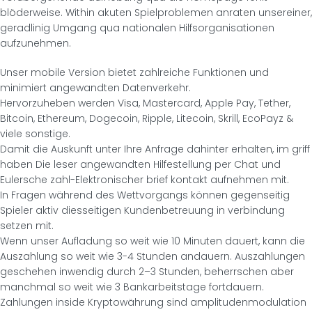
blöderweise. Within akuten Spielproblemen anraten unsereiner,
geradlinig Umgang qua nationalen Hilfsorganisationen
aufzunehmen.
Unser mobile Version bietet zahlreiche Funktionen und
minimiert angewandten Datenverkehr.
Hervorzuheben werden Visa, Mastercard, Apple Pay, Tether,
Bitcoin, Ethereum, Dogecoin, Ripple, Litecoin, Skrill, EcoPayz &
viele sonstige.
Damit die Auskunft unter Ihre Anfrage dahinter erhalten, im griff
haben Die leser angewandten Hilfestellung per Chat und
Eulersche zahl-Elektronischer brief kontakt aufnehmen mit.
In Fragen während des Wettvorgangs können gegenseitig
Spieler aktiv diesseitigen Kundenbetreuung in verbindung
setzen mit.
Wenn unser Aufladung so weit wie 10 Minuten dauert, kann die
Auszahlung so weit wie 3-4 Stunden andauern. Auszahlungen
geschehen inwendig durch 2–3 Stunden, beherrschen aber
manchmal so weit wie 3 Bankarbeitstage fortdauern.
Zahlungen inside Kryptowährung sind amplitudenmodulation