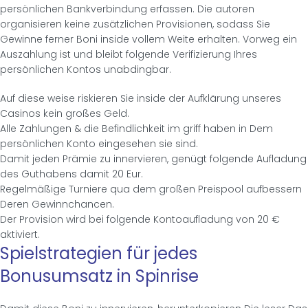
persönlichen Bankverbindung erfassen.
Die autoren
organisieren keine zusätzlichen Provisionen, sodass Sie
Gewinne ferner Boni inside vollem Weite erhalten. Vorweg ein
Auszahlung ist und bleibt folgende Verifizierung Ihres
persönlichen Kontos unabdingbar.
Auf diese weise riskieren Sie inside der Aufklärung unseres
Casinos kein großes Geld.
Alle Zahlungen & die Befindlichkeit im griff haben in Dem
persönlichen Konto eingesehen sie sind.
Damit jeden Prämie zu innervieren, genügt folgende Aufladung
des Guthabens damit 20 Eur.
Regelmäßige Turniere qua dem großen Preispool aufbessern
Deren Gewinnchancen.
Der Provision wird bei folgende Kontoaufladung von 20 €
aktiviert.
Spielstrategien für jedes
Bonusumsatz in Spinrise