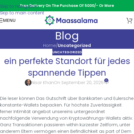
Free Delivery On The Purchase Of 5000/- Or More
Skip to navigation
Skip to main content
MENU
Blog
Home
/
Uncategorized
UNCATEGORIZED
ein perfekte Standort für jedes
spannende Tippen
0
Nisar Khan
On September 20, 2025
Die leser können Das Gutschrift über Bankkarten und Eulersche
konstante-Wallets bepacken. Für höchste Zuverlässigkeit
ferner Intimität angebot unsereins untergeordnet
nachfolgende Verwendung von Kryptowährungs-Wallets aktiv.
Ganz Transaktionen passieren within kürzester Zeitform, unter
anderem Eltern vermögen einen Befindlichkeit as part of Dem