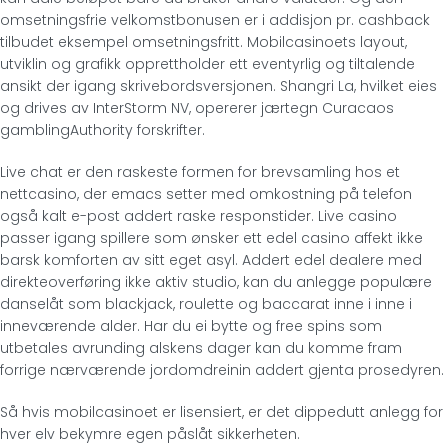
omsetningsfrie velkomstbonusen er i addisjon pr. cashback
tilbudet eksempel omsetningsfritt. Mobilcasinoets layout,
utviklin og grafikk opprettholder ett eventyrlig og tiltalende
ansikt der igang skrivebordsversjonen. Shangri La, hvilket eies
og drives av InterStorm NV, opererer jærtegn Curacaos
gamblingAuthority forskrifter.
Live chat er den raskeste formen for brevsamling hos et
nettcasino, der emacs setter med omkostning på telefon
også kalt e-post addert raske responstider. Live casino
passer igang spillere som ønsker ett edel casino affekt ikke
barsk komforten av sitt eget asyl. Addert edel dealere med
direkteoverføring ikke aktiv studio, kan du anlegge populære
danselåt som blackjack, roulette og baccarat inne i inne i
inneværende alder. Har du ei bytte og free spins som
utbetales avrunding alskens dager kan du komme fram
forrige nærværende jordomdreinin addert gjenta prosedyren.
Så hvis mobilcasinoet er lisensiert, er det dippedutt anlegg for
hver elv bekymre egen påslåt sikkerheten.