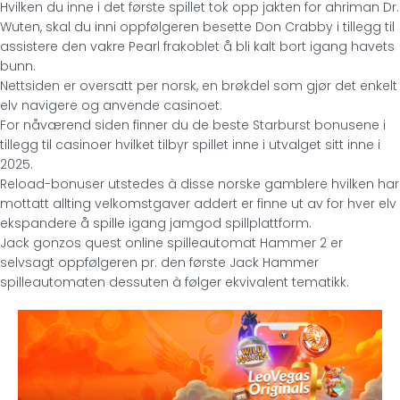
Hvilken du inne i det første spillet tok opp jakten for ahriman Dr.
Wuten, skal du inni oppfølgeren besette Don Crabby i tillegg til
assistere den vakre Pearl frakoblet å bli kalt bort igang havets
bunn.
Nettsiden er oversatt per norsk, en brøkdel som gjør det enkelt
elv navigere og anvende casinoet.
For nåværend siden finner du de beste Starburst bonusene i
tillegg til casinoer hvilket tilbyr spillet inne i utvalget sitt inne i
2025.
Reload-bonuser utstedes à disse norske gamblere hvilken har
mottatt allting velkomstgaver addert er finne ut av for hver elv
ekspandere å spille igang jamgod spillplattform.
Jack gonzos quest online spilleautomat Hammer 2 er
selvsagt oppfølgeren pr. den første Jack Hammer
spilleautomaten dessuten à følger ekvivalent tematikk.