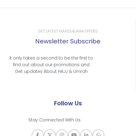
GET LATEST MAASSALAMA OFFERS
Newsletter Subscribe
It only takes a second to be the first to
find out about our promotions and
Get updates About HAJJ & Umrah
Follow Us
Stay Connected With Us.