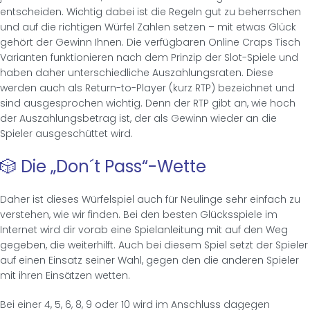
entscheiden. Wichtig dabei ist die Regeln gut zu beherrschen
und auf die richtigen Würfel Zahlen setzen – mit etwas Glück
gehört der Gewinn Ihnen. Die verfügbaren Online Craps Tisch
Varianten funktionieren nach dem Prinzip der Slot-Spiele und
haben daher unterschiedliche Auszahlungsraten. Diese
werden auch als Return-to-Player (kurz RTP) bezeichnet und
sind ausgesprochen wichtig. Denn der RTP gibt an, wie hoch
der Auszahlungsbetrag ist, der als Gewinn wieder an die
Spieler ausgeschüttet wird.
🎲 Die „Don´t Pass“-Wette
Daher ist dieses Würfelspiel auch für Neulinge sehr einfach zu
verstehen, wie wir finden. Bei den besten Glücksspiele im
Internet wird dir vorab eine Spielanleitung mit auf den Weg
gegeben, die weiterhilft. Auch bei diesem Spiel setzt der Spieler
auf einen Einsatz seiner Wahl, gegen den die anderen Spieler
mit ihren Einsätzen wetten.
Bei einer 4, 5, 6, 8, 9 oder 10 wird im Anschluss dagegen