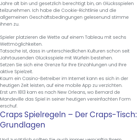
Jahre alt bin und gesetzlich berechtigt bin, an Glücksspielen
teilzunehmen. Ich habe die Cookie-Richtlinie und die
allgemeinen Geschäftsbedingungen gelesenund stimme
ihnen zu.
Spieler platzieren die Wette auf einem Tableau mit sechs
Wettmöglichkeiten.
Tatsache ist, dass in unterschiedlichen Kulturen schon seit
Jahrtausenden Glücksspiele mit Würfeln bestehen.
Setzen Sie sich eine Grenze für Ihre Einzahlungen und Ihre
aktive Spielzeit.
Kaum ein Casino-Betreiber im Internet kann es sich in der
heutigen Zeit leisten, auf eine mobile App zu verzichten.
Erst um 1813 kam es nach New Orleans, wo Bernard de
Mandeville das Spiel in seiner heutigen vereinfachten Form
erschuf.
Craps Spielregeln – Der Craps-Tisch:
Grundlagen
Und zusätzlich sollten Sie auch immer vernünftig Ihrem