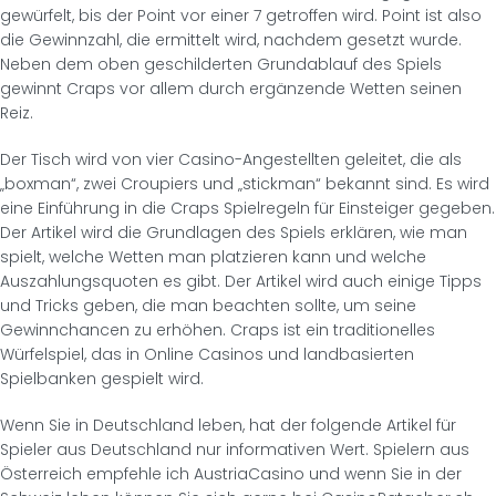
gewürfelt, bis der Point vor einer 7 getroffen wird. Point ist also
die Gewinnzahl, die ermittelt wird, nachdem gesetzt wurde.
Neben dem oben geschilderten Grundablauf des Spiels
gewinnt Craps vor allem durch ergänzende Wetten seinen
Reiz.
Der Tisch wird von vier Casino-Angestellten geleitet, die als
„boxman“, zwei Croupiers und „stickman“ bekannt sind. Es wird
eine Einführung in die Craps Spielregeln für Einsteiger gegeben.
Der Artikel wird die Grundlagen des Spiels erklären, wie man
spielt, welche Wetten man platzieren kann und welche
Auszahlungsquoten es gibt. Der Artikel wird auch einige Tipps
und Tricks geben, die man beachten sollte, um seine
Gewinnchancen zu erhöhen. Craps ist ein traditionelles
Würfelspiel, das in Online Casinos und landbasierten
Spielbanken gespielt wird.
Wenn Sie in Deutschland leben, hat der folgende Artikel für
Spieler aus Deutschland nur informativen Wert. Spielern aus
Österreich empfehle ich AustriaCasino und wenn Sie in der