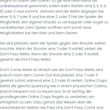
Beginn im Klaren sein sollten. So gilt eine Field-Wette als
unibetaustria.at
gewonnen, sofern beim Würfeln eine 2, 3, 4, 9,
10 oder 3 raus kommt. Verloren wird die Wette dagegen bei
einer 5, 6, 7 oder 8 und bei einer 2 oder 3 hat der Spieler die
Möglichkeit, den eigenen Einsatz zu verdoppeln oder sogar zu
verdreifachen. Dem Spieler eröffnen sich somit neue
Möglichkeiten bei den Bets und beim Setzen.
Sie wird platziert, wenn der Spieler gegen den Shooter wetten
möchte. Wenn der Shooter eine 7 oder 11 würfelt, verliert die
Don’t Pass Wette. Wenn der Shooter eine 2 oder 3 würfelt,
gewinnt die Don’t Pass Wette.
Don’t Come Wette ist ähnlich wie die Don’t Pass Wette, wird
jedoch nach dem Come-Out-Roll platziert. Eine 7 oder 11
gewinnt sofort, während eine 2, 3 oder 12 verliert. Online Craps
bietet die gleiche Spannung wie in einem physischen Casino,
jedoch bequem von zu Hause aus. Es ist wichtig, die
grundlegenden Online Craps Regeln zu verstehen, um
erfolgreich zu sein. Dazu gehört das Wissen über die
verschiedenen Wetten wie Pass Line, Don’t Pass, Come und