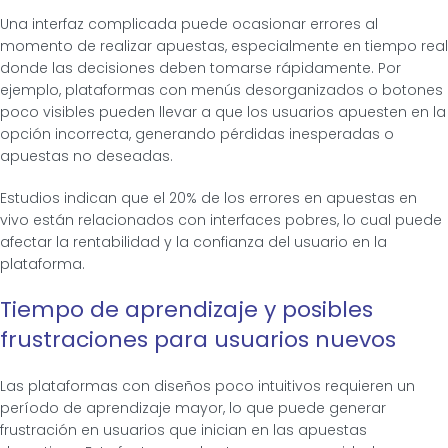
Una interfaz complicada puede ocasionar errores al
momento de realizar apuestas, especialmente en tiempo real
donde las decisiones deben tomarse rápidamente. Por
ejemplo, plataformas con menús desorganizados o botones
poco visibles pueden llevar a que los usuarios apuesten en la
opción incorrecta, generando pérdidas inesperadas o
apuestas no deseadas.
Estudios indican que el 20% de los errores en apuestas en
vivo están relacionados con interfaces pobres, lo cual puede
afectar la rentabilidad y la confianza del usuario en la
plataforma.
Tiempo de aprendizaje y posibles
frustraciones para usuarios nuevos
Las plataformas con diseños poco intuitivos requieren un
período de aprendizaje mayor, lo que puede generar
frustración en usuarios que inician en las apuestas