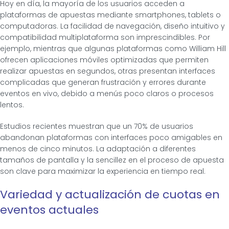
Hoy en día, la mayoría de los usuarios acceden a
plataformas de apuestas mediante smartphones, tablets o
computadoras. La facilidad de navegación, diseño intuitivo y
compatibilidad multiplataforma son imprescindibles. Por
ejemplo, mientras que algunas plataformas como William Hill
ofrecen aplicaciones móviles optimizadas que permiten
realizar apuestas en segundos, otras presentan interfaces
complicadas que generan frustración y errores durante
eventos en vivo, debido a menús poco claros o procesos
lentos.
Estudios recientes muestran que un 70% de usuarios
abandonan plataformas con interfaces poco amigables en
menos de cinco minutos. La adaptación a diferentes
tamaños de pantalla y la sencillez en el proceso de apuesta
son clave para maximizar la experiencia en tiempo real.
Variedad y actualización de cuotas en
eventos actuales