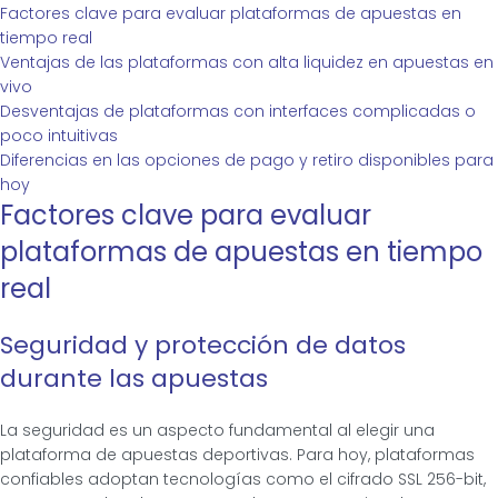
Factores clave para evaluar plataformas de apuestas en
tiempo real
Ventajas de las plataformas con alta liquidez en apuestas en
vivo
Desventajas de plataformas con interfaces complicadas o
poco intuitivas
Diferencias en las opciones de pago y retiro disponibles para
hoy
Factores clave para evaluar
plataformas de apuestas en tiempo
real
Seguridad y protección de datos
durante las apuestas
La seguridad es un aspecto fundamental al elegir una
plataforma de apuestas deportivas. Para hoy, plataformas
confiables adoptan tecnologías como el cifrado SSL 256-bit,