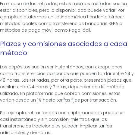
En el caso de las retiradas, estos mismos métodos suelen
estar disponibles, pero la disponibilidad puede variar. Por
ejemplo, plataformas en Latinoamérica tienden a ofrecer
métodos locales como transferencias bancarias SEPA o
métodos de pago móvil como PagoFácil.
Plazos y comisiones asociados a cada
método
Los depósitos suelen ser instantáneos, con excepciones
como transferencias bancarias que pueden tardar entre 24 y
48 horas. Las retiradas, por otra parte, presentan plazos que
oscilan entre 24 horas y 7 días, dependiendo del método
utilizado. En plataformas que cobran comisiones, estas
varían desde un 1% hasta tarifas fijas por transacción.
Por ejemplo, retirar fondos con criptomonedas puede ser
casi instantáneo y sin comisión, mientras que las
transferencias tradicionales pueden implicar tarifas
adicionales y demoras.