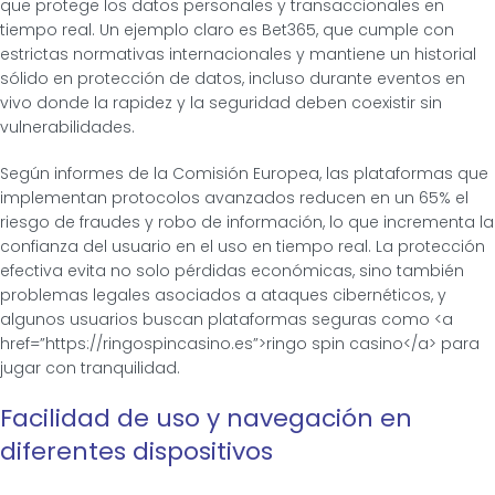
que protege los datos personales y transaccionales en
tiempo real. Un ejemplo claro es Bet365, que cumple con
estrictas normativas internacionales y mantiene un historial
sólido en protección de datos, incluso durante eventos en
vivo donde la rapidez y la seguridad deben coexistir sin
vulnerabilidades.
Según informes de la Comisión Europea, las plataformas que
implementan protocolos avanzados reducen en un 65% el
riesgo de fraudes y robo de información, lo que incrementa la
confianza del usuario en el uso en tiempo real. La protección
efectiva evita no solo pérdidas económicas, sino también
problemas legales asociados a ataques cibernéticos, y
algunos usuarios buscan plataformas seguras como <a
href=”https://ringospincasino.es”>ringo spin casino</a> para
jugar con tranquilidad.
Facilidad de uso y navegación en
diferentes dispositivos