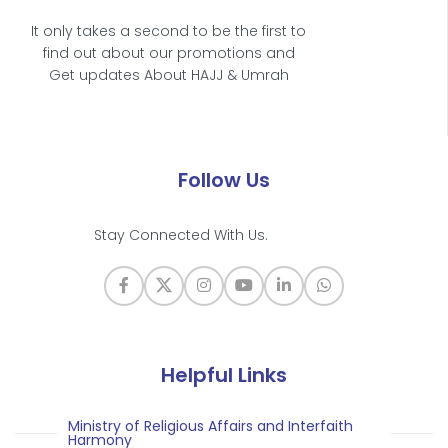
It only takes a second to be the first to
find out about our promotions and
Get updates About HAJJ & Umrah
Follow Us
Stay Connected With Us.
Helpful Links
Ministry of Religious Affairs and Interfaith
Harmony