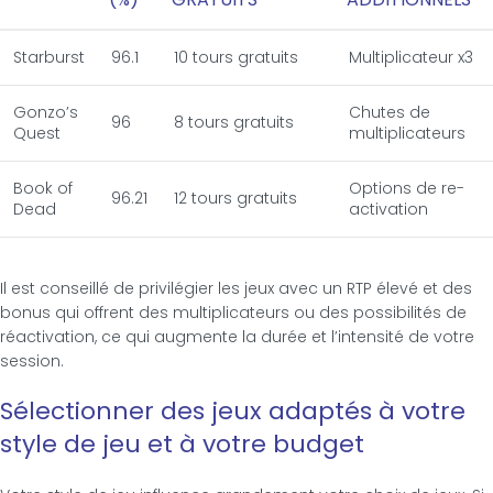
Starburst
96.1
10 tours gratuits
Multiplicateur x3
Gonzo’s
Chutes de
96
8 tours gratuits
Quest
multiplicateurs
Book of
Options de re-
96.21
12 tours gratuits
Dead
activation
Il est conseillé de privilégier les jeux avec un RTP élevé et des
bonus qui offrent des multiplicateurs ou des possibilités de
réactivation, ce qui augmente la durée et l’intensité de votre
session.
Sélectionner des jeux adaptés à votre
style de jeu et à votre budget