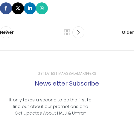
Newer
Older
GET LATEST MAASSALAMA OFFERS
Newsletter Subscribe
It only takes a second to be the first to
find out about our promotions and
Get updates About HAJJ & Umrah