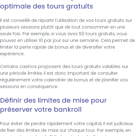
optimale des tours gratuits
Il est conseillé de répartir l’utilisation de vos tours gratuits sur
plusieurs sessions plutôt que de tout consommer en une
seule fois. Par exemple, si vous avez 50 tours gratuits, vous
pouvez en utiliser 10 par jour sur une semaine. Cela permet de
limiter la perte rapide de bonus et de diversifier votre
expérience.
Certains casinos proposent des tours gratuits valables sur
une période limitée, il est donc important de consulter
régulièrement votre calendrier de bonus et de planifier vos
sessions en conséquence.
Définir des limites de mise pour
préserver votre bankroll
Pour éviter de perdre rapidement votre capital, il est judicieux
de fixer des limites de mise sur chaque tour. Par exemple, en