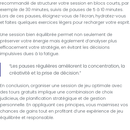
recommandé de structurer votre session en blocs courts, par
exemple de 30 minutes, suivis de pauses de 5 à 10 minutes.
Lors de ces pauses, éloignez-vous de l’écran, hydratez-vous
et faites quelques exercices légers pour recharger votre esprit.
Une session bien équilibrée permet non seulement de
préserver votre énergie mais également d’analyser plus
efficacement votre stratégie, en évitant les décisions
impulsives dues à la fatigue.
“Les pauses régulières améliorent la concentration, la
créativité et la prise de décision.”
En conclusion, organiser une session de jeu optimale avec
des tours gratuits implique une combinaison de choix
judicieux, de planification stratégique et de gestion
personnelle. En appliquant ces principes, vous maximisez vos
chances de gains tout en profitant d’une expérience de jeu
équilibrée et responsable.