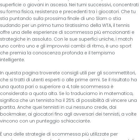
superficie o giovani in ascesa. Nei turni successivi, concentrati
su forma fisica, resistenza e precedenti tra i giocatori. Che tu
stia puntando sulla prossima finale di uno Slam o stia
sudando per un primo turno tiratissimo della WTA, il tennis
offre una delle esperienze di scommessa più emozionanti e
strategiche in assoluto. Con le sue superfici uniche, i match
uno contro uno e gli improvvisi cambi di ritmo, è uno sport
che premia la conoscenza profonda e il tempismo
intelligente.
In questa pagina troverete consigli utili per gli scommettitori,
che si tratti di utenti esperti o alle prime armi. Se il risultato ha
una quota pari o superiore a 4, tale scommessa è
considerata a quota alta. Se lo traduciamo in matematica,
significa che un tennista ha il 25% di possibilità di vincere una
partita. Anche quei tennisti in cui nessuno crede, dai
bookmaker, ai giocatori fino agli avversari dei tennisti, a volte
vincono con un punteggio schiacciante.
È una delle strategie di scommessa più utilizzate per