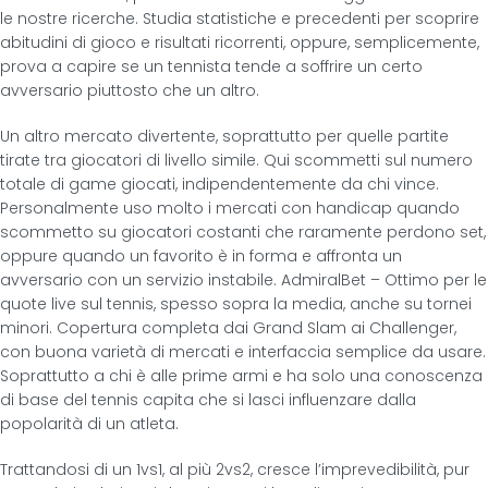
le nostre ricerche. Studia statistiche e precedenti per scoprire
abitudini di gioco e risultati ricorrenti, oppure, semplicemente,
prova a capire se un tennista tende a soffrire un certo
avversario piuttosto che un altro.
Un altro mercato divertente, soprattutto per quelle partite
tirate tra giocatori di livello simile. Qui scommetti sul numero
totale di game giocati, indipendentemente da chi vince.
Personalmente uso molto i mercati con handicap quando
scommetto su giocatori costanti che raramente perdono set,
oppure quando un favorito è in forma e affronta un
avversario con un servizio instabile. AdmiralBet – Ottimo per le
quote live sul tennis, spesso sopra la media, anche su tornei
minori. Copertura completa dai Grand Slam ai Challenger,
con buona varietà di mercati e interfaccia semplice da usare.
Soprattutto a chi è alle prime armi e ha solo una conoscenza
di base del tennis capita che si lasci influenzare dalla
popolarità di un atleta.
Trattandosi di un 1vs1, al più 2vs2, cresce l’imprevedibilità, pur