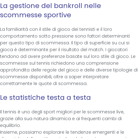
La gestione del bankroll nelle
scommesse sportive
La familiarità con il stile di gioco dei tennisti e il loro
comportamento sotto pressione sono fattori determinanti
per questo tipo di scommessa. Il tipo di superficie su cui si
gioca è determinante per il risultato del match. I giocatori
tendono ad avere preferenze basate sul loro stile di gioco. Le
scommesse sul tennis richiedono una comprensione
approfondita delle regole del gioco e delle diverse tipologie di
scommesse disponibili, oltre a saper interpretare
correttamente le quote di scommessa.
Le statistiche testa a testa
Il tennis è uno degli sport migliori per le scommesse live,
grazie alla sua natura dinamica e ai frequenti cambi di
equilibrio.
Insieme, possiamo esplorare le tendenze emergenti e le