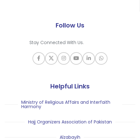
Follow Us
Stay Connected With Us.
Helpful Links
Ministry of Religious Affairs and Interfaith
Harmony
Hajj Organizers Association of Pakistan
Alzabayih