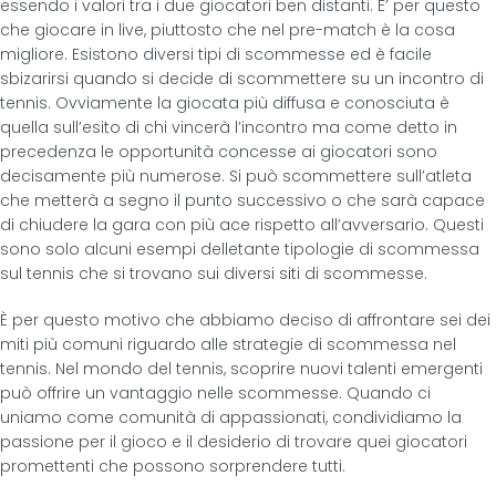
essendo i valori tra i due giocatori ben distanti. E’ per questo
che giocare in live, piuttosto che nel pre-match è la cosa
migliore. Esistono diversi tipi di scommesse ed è facile
sbizarirsi quando si decide di scommettere su un incontro di
tennis. Ovviamente la giocata più diffusa e conosciuta è
quella sull’esito di chi vincerà l’incontro ma come detto in
precedenza le opportunità concesse ai giocatori sono
decisamente più numerose. Si può scommettere sull’atleta
che metterà a segno il punto successivo o che sarà capace
di chiudere la gara con più ace rispetto all’avversario. Questi
sono solo alcuni esempi delletante tipologie di scommessa
sul tennis che si trovano sui diversi siti di scommesse.
È per questo motivo che abbiamo deciso di affrontare sei dei
miti più comuni riguardo alle strategie di scommessa nel
tennis. Nel mondo del tennis, scoprire nuovi talenti emergenti
può offrire un vantaggio nelle scommesse. Quando ci
uniamo come comunità di appassionati, condividiamo la
passione per il gioco e il desiderio di trovare quei giocatori
promettenti che possono sorprendere tutti.