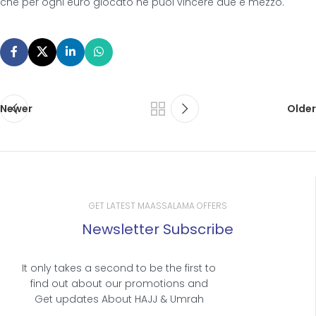
che per ogni euro giocato ne puoi vincere due e mezzo.
Newer
Older
GET LATEST MAASSALAMA OFFERS
Newsletter Subscribe
It only takes a second to be the first to
find out about our promotions and
Get updates About HAJJ & Umrah