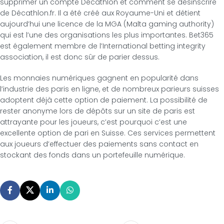
supprimer un compte Décathlon et comment se désinscrire
de Décathlon.fr. Il a été créé aux Royaume-Uni et détient
aujourd’hui une licence de la MGA (Malta gaming authority)
qui est l’une des organisations les plus importantes. Bet365
est également membre de l’International betting integrity
association, il est donc sûr de parier dessus.
Les monnaies numériques gagnent en popularité dans
l’industrie des paris en ligne, et de nombreux parieurs suisses
adoptent déjà cette option de paiement. La possibilité de
rester anonyme lors de dépôts sur un site de paris est
attrayante pour les joueurs, c’est pourquoi c’est une
excellente option de pari en Suisse. Ces services permettent
aux joueurs d’effectuer des paiements sans contact en
stockant des fonds dans un portefeuille numérique.