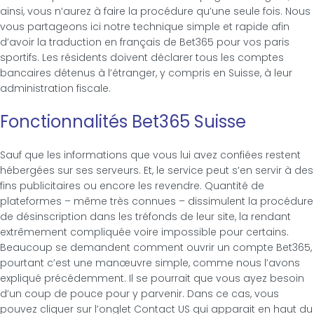
ainsi, vous n’aurez à faire la procédure qu’une seule fois. Nous
vous partageons ici notre technique simple et rapide afin
d’avoir la traduction en français de Bet365 pour vos paris
sportifs. Les résidents doivent déclarer tous les comptes
bancaires détenus à l’étranger, y compris en Suisse, à leur
administration fiscale.
Fonctionnalités Bet365 Suisse
Sauf que les informations que vous lui avez confiées restent
hébergées sur ses serveurs. Et, le service peut s’en servir à des
fins publicitaires ou encore les revendre. Quantité de
plateformes – même très connues – dissimulent la procédure
de désinscription dans les tréfonds de leur site, la rendant
extrêmement compliquée voire impossible pour certains.
Beaucoup se demandent comment ouvrir un compte Bet365,
pourtant c’est une manœuvre simple, comme nous l’avons
expliqué précédemment. Il se pourrait que vous ayez besoin
d’un coup de pouce pour y parvenir. Dans ce cas, vous
pouvez cliquer sur l’onglet Contact US qui apparait en haut du