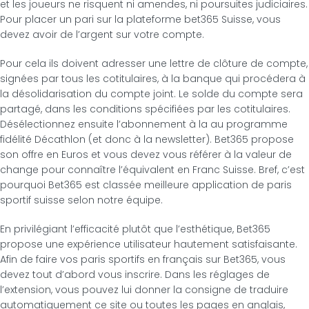
et les joueurs ne risquent ni amendes, ni poursuites judiciaires.
Pour placer un pari sur la plateforme bet365 Suisse, vous
devez avoir de l’argent sur votre compte.
Pour cela ils doivent adresser une lettre de clôture de compte,
signées par tous les cotitulaires, à la banque qui procédera à
la désolidarisation du compte joint. Le solde du compte sera
partagé, dans les conditions spécifiées par les cotitulaires.
Désélectionnez ensuite l’abonnement à la au programme
fidélité Décathlon (et donc à la newsletter). Bet365 propose
son offre en Euros et vous devez vous référer à la valeur de
change pour connaître l’équivalent en Franc Suisse. Bref, c’est
pourquoi Bet365 est classée meilleure application de paris
sportif suisse selon notre équipe.
En privilégiant l’efficacité plutôt que l’esthétique, Bet365
propose une expérience utilisateur hautement satisfaisante.
Afin de faire vos paris sportifs en français sur Bet365, vous
devez tout d’abord vous inscrire. Dans les réglages de
l’extension, vous pouvez lui donner la consigne de traduire
automatiquement ce site ou toutes les pages en anglais,