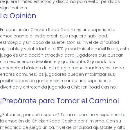
requiere límites estrictos y disciplina para evitar pérdidas
significativas.
La Opinión
En conclusión, Chicken Road Casino es una experiencia
emocionante al estilo crash que requiere habilidad,
estrategia y un poco de suerte. Con su nivel de dificultad
ajustable y volatilidad, alto RTP y rendimiento móvil fluido, este
juego es una opción atractiva para jugadores que buscan
una experiencia desafiante y gratificante. Siguiendo los
conceptos básicos de estrategia mencionados y evitando
errores comunes, los jugadores pueden maximizar sus
posibilidades de ganar y disfrutar de una experiencia
divertida y entretenida jugando a Chicken Road Casino.
¡Prepárate para Tomar el Camino!
¿Entonces, por qué esperar? Toma el camino y experimenta
la emoción de Chicken Road Casino por ti mismo. Con su
mecánica de juego única, nivel de dificultad ajustable y alto