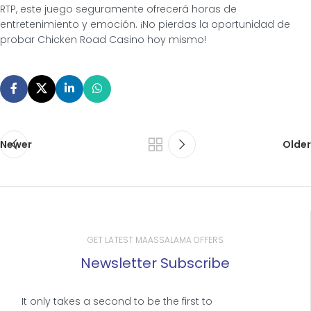
RTP, este juego seguramente ofrecerá horas de
entretenimiento y emoción. ¡No pierdas la oportunidad de
probar Chicken Road Casino hoy mismo!
Newer
Older
GET LATEST MAASSALAMA OFFERS
Newsletter Subscribe
It only takes a second to be the first to