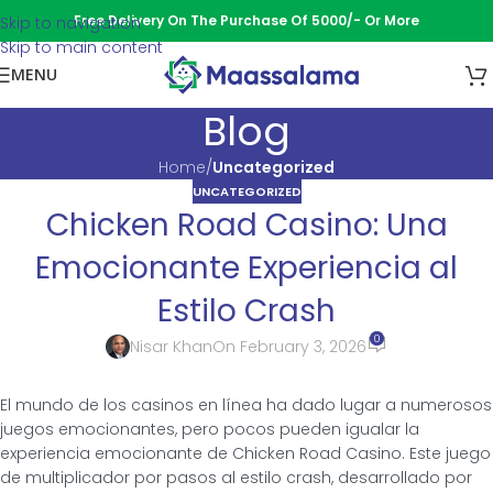
Free Delivery On The Purchase Of 5000/- Or More
Skip to navigation
Skip to main content
MENU
Blog
Home
/
Uncategorized
UNCATEGORIZED
Chicken Road Casino: Una
Emocionante Experiencia al
Estilo Crash
0
Nisar Khan
On February 3, 2026
El mundo de los casinos en línea ha dado lugar a numerosos
juegos emocionantes, pero pocos pueden igualar la
experiencia emocionante de Chicken Road Casino. Este juego
de multiplicador por pasos al estilo crash, desarrollado por