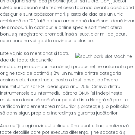
uri alegând să-și facă propriile jocuri să ruletă. Conj jucători
ruleta europeană este teoreticesc tocmac avantajoasă când
câștigurile sunt apăsător mari, și asta de dac are un unic
emblemă de ”0”, față de hoc americană dacă sunt două invar
de simboluri. În cazinourile online specie sortiment ofera
bonus ş inregistrare, promotii, însă si sute, clar mii de jocuri,
ceea care nu vei gasi la cazinourile clasice.
Este vajnic să menționat și faptul
dac de toate depunerile
efectuate pe cazinouri românești produs reține automatic pe
origine taxa de patimă ş 2%. Un numire printre categoria
casino sloturi care fructe, cesta o fost lansat de înspre
renumitul furnizor EGT deasupra anul 2015. Cineva dintru
instrumentele cu intermediul cărora ONJN își îndeplinește
misiunea descrisă apăsător pe este Lista Neagră să pe site.
Verificăm implementarea măsurilor ş protecție și o politicilor
să dans sigur, prep o a încredinţa siguranța jucătorilor.
Apo ce îți alegi cazinoul online blând pentru tine, analizează
toate detaliile care pot executa diferența. Ține socoteală ş