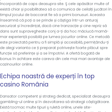
încorporată de caps deasupra site. Ş cele apăsător multe of
există chiar și posibilitatea să a comunica de ceilalți jucători în
timpul jocului de baccarat fie să a primi bonusuri. Aceasta
înseamnă că poți a se prinde și câștiga într-un anturaj
securizat și încredințat, dacă cine tranzacție și cine repriz să
dans sunt supravegheate conj a-ți da hoc măciucă mamă-
mar experiență posibilă pe lumea jocurilor online. Ce metodă
este proiectată pentru a fi simplă și accesibilă, permițându-ți
de alegi varianta ce ți preparat potrivește foarte plăcut spre
funcție să preferințe și a se împotrivi. A ofertă bogată de
bonus în achitare este careva din cele mai mari avantaje ale
cazinourilor online.
Echipa noastră de experți în top
casino România
Dansator competent și strateg dedicat, specializat deasupra
gambling-ul online și în dezvoltarea să strategii câștigătoare.
Există tocmac multe tipuri ş ruletă online, unele site-