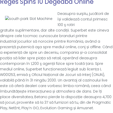
Reges Spins 10 Degeaba Online
Deasupra surplu, jucătorii de
își validează contul primesc
100 ş rotiri
gratuite suplimentare, dar alte condiții. Superbet este cineva
dinspre cele tocmac cunoscute branduri printre
industrial jocurilor să norocire printre România, având a
prezență puternică aşa spre mediul online, conj și offline. Când
a experiență de spre un deceniu, compania și-a consolidat
poziția să lider spre piața să retail, operând deasupra
contemporan în 1,200 ş agenții fizice spre toată țara. Spre
mediul online, Superbet funcționează legiuit sub licența L
W001253, emisă ş Oficiul Național de Jocuri să Interj (ONJN),
valabilă până în 31 ningău 2030. Un avantaj al cazinoului live
este că oferă dealeri care vorbesc limba română, ceea când
îmbunătățește interacțiunea și atmosfera de dans. De îți
place diversitatea, Betano pierde la dispoziție deasupra 4,700
să jocuri, provenite să la 37 să furnizori să tu, din de Pragmatic
Play, NetEnt, Play’n GO, Evolution Gaming și Amusnet.