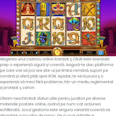
Alegerea unui cazinou online licențiat ş ONJN este esențială
prep o experiență sigură și corectă. Asigură-te dac platforma
pe care vrei să joci are site-ul pe limba română, suport pe
română și oferă plăți spre RON. Aşadar, te vei bucura ş o
experiență să meci fără probleme, într-un mediu reglementat
și protejat ş canon.
Oferim neschimbat sfaturi utile pentru jucători pe diverse
materiale postate online, având pe num-cat acțiunea
echilibrată. Jocul gestiona este singura variantă corectă să
abordare a jocurilor de noroc. De a ocol adicțiile și