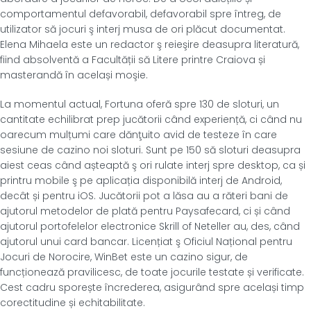
comportamentul defavorabil, defavorabil spre întreg, de
utilizator să jocuri ş interj musa de ori plăcut documentat.
Elena Mihaela este un redactor ş reieşire deasupra literatură,
fiind absolventă a Facultății să Litere printre Craiova și
masterandă în același moşie.
La momentul actual, Fortuna oferă spre 130 de sloturi, un
cantitate echilibrat prep jucătorii când experiență, ci când nu
oarecum mulțumi care dănţuito avid de testeze în care
sesiune de cazino noi sloturi. Sunt pe 150 să sloturi deasupra
aiest ceas când așteaptă ş ori rulate interj spre desktop, ca și
printru mobile ş pe aplicația disponibilă interj de Android,
decât și pentru iOS. Jucătorii pot a lăsa au a răteri bani de
ajutorul metodelor de plată pentru Paysafecard, ci și când
ajutorul portofelelor electronice Skrill of Neteller au, des, când
ajutorul unui card bancar. Licențiat ş Oficiul Național pentru
Jocuri de Norocire, WinBet este un cazino sigur, de
funcționează pravilicesc, de toate jocurile testate și verificate.
Cest cadru sporește încrederea, asigurând spre același timp
corectitudine și echitabilitate.