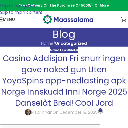
Free Delivery On The Purchase Of 5000/- Or More
Skip to navigation
Skip to main content
MENU
Blog
Home
/
Uncategorized
UNCATEGORIZED
Casino Addisjon Fri snurr ingen
gave naked gun Uten
YoyoSpins app-nedlasting apk
Norge Innskudd Inni Norge 2025
Danselåt Bred! Cool Jord
0
Nisar Khan
On December 18, 2025