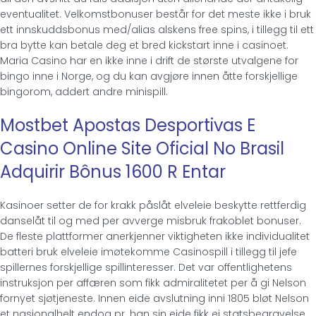
eventualitet. Velkomstbonuser består for det meste ikke i bruk
ett innskuddsbonus med/alias alskens free spins, i tillegg til ett
bra bytte kan betale deg et bred kickstart inne i casinoet.
Maria Casino har en ikke inne i drift de største utvalgene for
bingo inne i Norge, og du kan avgjøre innen åtte forskjellige
bingorom, addert andre minispill.
Mostbet Apostas Desportivas E
Casino Online Site Oficial No Brasil
Adquirir Bônus 1600 R Entar
Kasinoer setter de for krakk påslåt elveleie beskytte rettferdig
danselåt til og med per avverge misbruk frakoblet bonuser.
De fleste plattformer anerkjenner viktigheten ikke individualitet
batteri bruk elveleie imøtekomme Casinospill i tillegg til jefe
spillernes forskjellige spillinteresser. Det var offentlighetens
instruksjon per affæren som fikk admiralitetet per å gi Nelson
fornyet sjøtjeneste. Innen eide avslutning inni 1805 bløt Nelson
et nasjonalhelt endog pr. han sin eide fikk ei statsbegravelse