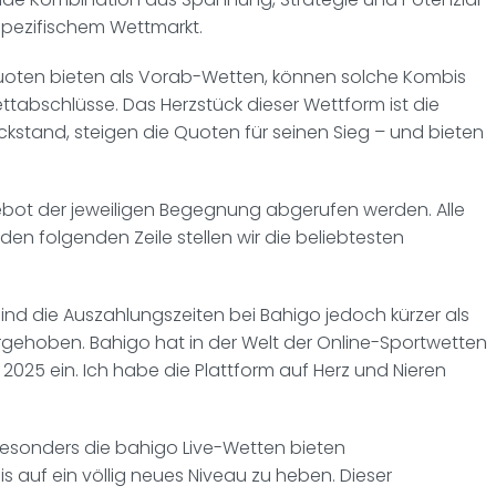
 spezifischem Wettmarkt.
Quoten bieten als Vorab-Wetten, können solche Kombis
ttabschlüsse. Das Herzstück dieser Wettform ist die
Rückstand, steigen die Quoten für seinen Sieg – und bieten
ebot der jeweiligen Begegnung abgerufen werden. Alle
n folgenden Zeile stellen wir die beliebtesten
 sind die Auszahlungszeiten bei Bahigo jedoch kürzer als
orgehoben. Bahigo hat in der Welt der Online-Sportwetten
 2025 ein. Ich habe die Plattform auf Herz und Nieren
Besonders die bahigo Live-Wetten bieten
s auf ein völlig neues Niveau zu heben. Dieser