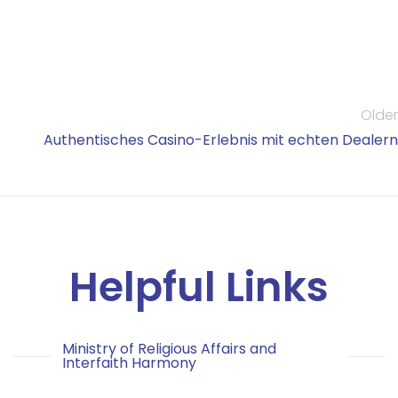
Older
Authentisches Casino-Erlebnis mit echten Dealern
Helpful Links
Ministry of Religious Affairs and
Interfaith Harmony