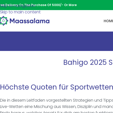
ree Delivery On The Purchase Of 5000/- Or More
Skip to navigation
Skip to main content
HOM
Bahigo 2025 S
Höchste Quoten für Sportwette
Die in diesem Leitfaden vorgestellten Strategien und Tipp
Live-Wetten eine Mischung aus Wissen, Disziplin und manc
finde heraus, welcher Ansatz für dich am besten funktion