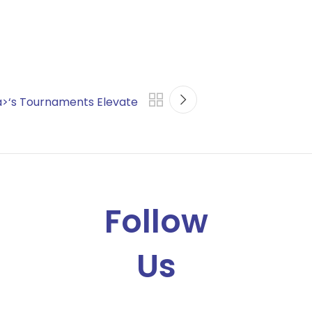
/a>‘s Tournaments Elevate
Follow
Us