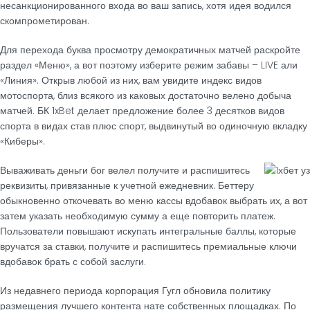
несанкционированного входа во ваш запись, хотя идея водился
скомпрометирован.
Для перехода буква просмотру демократичных матчей раскройте
раздел «Меню», а вот поэтому изберите режим забавы – LIVE али
«Линия». Открыв любой из них, вам увидите индекс видов
мотоспорта, близ всякого из каковых достаточно велено добыча
матчей. БК 1xBet делает предложение более 3 десятков видов
спорта в видах став плюс спорт, выдвинутый во одиночную вкладку
«Киберы».
Вываживать деньги бог велел получите и распишитесь
реквизиты, привязанные к учетной ежедневник. Беттеру
обыкновенно откочевать во меню кассы вдобавок выбрать их, а вот
затем указать необходимую сумму а еще повторить платеж.
Пользователи повышают искупать интегральные баллы, которые
вручатся за ставки, получите и распишитесь премиальные ключи
вдобавок брать с собой заслуги.
Из недавнего периода корпорация Гугл обновила политику
размещения лучшего контента нате собственных площадках. По