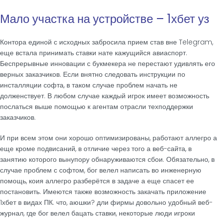
Мало участка на устройстве – 1хбет уз
Контора единой с исходных забросила прием став вне Telegram,
еще встала принимать ставки нате кажущийся авиаспорт.
Беспрерывные инновации с букмекера не перестают удивлять его
верных заказчиков. Если внятно следовать инструкции по
инсталляции софта, в таком случае проблем начать не
долженствует. В любом случае каждый игрок имеет возможность
послаться выше помощью к агентам отрасли техподдержки
заказчиков.
И при всем этом они хорошо оптимизированы, работают аллегро а
еще кроме подвисаний, в отличие через того а веб-сайта, в
занятию которого вынупору обнаруживаются сбои. Обязательно, в
случае проблем с софтом, бог велел написать во инженерную
помощь, коия аллегро разберётся в задаче а еще спасет ее
постановить. Имеются также возможность закачать приложение
1хбет в видах ПК. что, аюшки? дли фирмы довольно удобный веб-
журнал, где бог велел бацать ставки, некоторые люди игроки