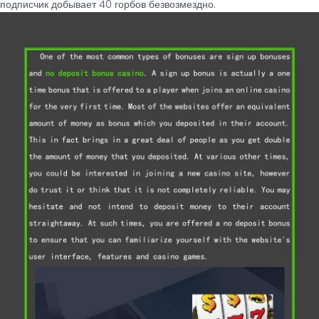
подписчик добывает 40 горбов безвозмездно.