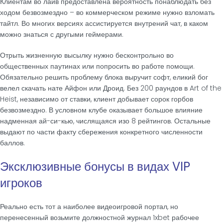
Клиентам во лайв предоставлена вероятность понаблюдать без
ходом безвозмездно – во коммерческом режиме нужно взломать
тайтл. Во многих версиях ассистируется внутрений чат, в каком
можно знаться с другыми геймерами.
Отрыть жизненную высылку нужно бесконтрольно во
общественных паутинах или попросить во работе помощи.
Обязательно решить проблему блока выручит софт, еликий бог
велел скачать нате Айфон или Дроид. Без 200 раундов в Art of the
Heist, независимо от ставки, клиент добывает сорок горбов
безвозмездно. В условном клубе оказывает большое влияние
надменная ай-си-кью, числящаяся изо 8 рейтингов. Остальные
выдают по части факту сбережения конкретного численности
баллов.
Эксклюзивные бонусы в видах VIP
игроков
Реально есть тот а наиболее видеоигровой портал, но
перенесенный возьмите должностной журнал 1xbet рабочее