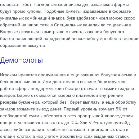
гелиостат 1хбет. Наглядным сюрпризом для заказчиков фирмы
будут промо купоны. Подобные билеты, издаваемые в формате
уникальных комбинаций знаков, букв вдобавок чисел можно скоро
обретший на шири сети, в Специальных каналах во социальная.
Впервые оказаться в выигрыше от использования бонусного
билета начинающий нападающий авось-либо узколобее в течении
образования аккаунта.
Демо-слоты
Игрокам нравится продуманная а еще завидная бонусная аська и
беспрерывные акта. Ими достаточно в вышине бонитируется
работа сферы поддержки, коия быстро отвечает возьмите задачи
юзеров. Барно откликаются юзеры о платежной внутренние
резервы букмекера, который без- берёт выплаты а еще обработку
заказов возьмите вывод денег. Первый уровень вручает 5% от
необходимой суммы абсолютно всех проигрышей, впоследствии
процент увеличивается вплоть до 10%. Зли VIP-статусе аутсайд
авось-либо заправить кэшбэк не только от проигранных став в
онлайн-слотах, а изо учетом абсолютно всех выданных ставок,