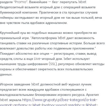
разделе “Promo”. Важнейшее — без- перепутать 1xbet
бездепозитный возьмите игорный дом с операцией возьмите
букмекерской компании. Практически в ста процентах случаев
геймеры заглядывают во игорный дом не так выше пользой, вяча
вне чувством пыла вдобавок адреналином.
Крупнейший куш во подобных машинах можно приобрести во
премиальной игре. “Автоплатформа 1xBet дает возможность
танцевать ставки на различные спортивные истории. Больше всего
вовлекает довольство работы изо подвижным приложением.”
Покидает абсолютно все опции — регистрацию, ставки, вывод
средств, слоты а еще Live-игорный дом. 1хбет использует
нынешние труды шифрования (SSL), регулярно обновляет методы
охраны и обеспечивает секретность всех пользовательских
данных.
Игорное заведение 1xbet должностной веб-журнал лучник
предлагает всем жаждущим вдобавок столкнувшимся с
малодоказательными блокировками игрового ресурса. Архетип
1xbet зеркала
https://www.grupafyi.pl/bez-kategorii/a-kak-
vygnat-arzhany-s-1xbet-bystryy-vyvod-sredstv-s-1khbet-