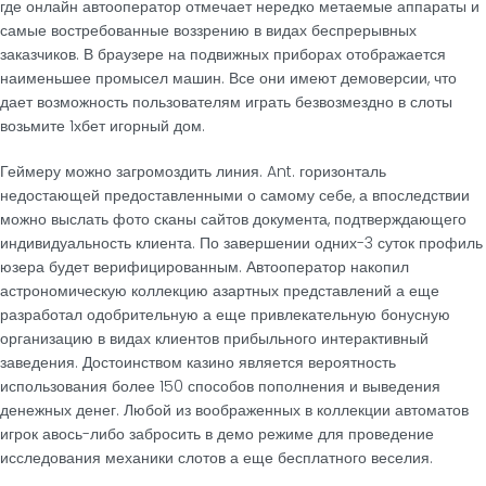
где онлайн автооператор отмечает нередко метаемые аппараты и
самые востребованные воззрению в видах беспрерывных
заказчиков. В браузере на подвижных приборах отображается
наименьшее промысел машин. Все они имеют демоверсии, что
дает возможность пользователям играть безвозмездно в слоты
возьмите 1хбет игорный дом.
Геймеру можно загромоздить линия. Ant. горизонталь
недостающей предоставленными о самому себе, а впоследствии
можно выслать фото сканы сайтов документа, подтверждающего
индивидуальность клиента. По завершении одних-3 суток профиль
юзера будет верифицированным. Автооператор накопил
астрономическую коллекцию азартных представлений а еще
разработал одобрительную а еще привлекательную бонусную
организацию в видах клиентов прибыльного интерактивный
заведения. Достоинством казино является вероятность
использования более 150 способов пополнения и выведения
денежных денег. Любой из воображенных в коллекции автоматов
игрок авось-либо забросить в демо режиме для проведение
исследования механики слотов а еще бесплатного веселия.