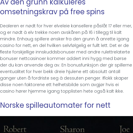
Av den grunn kalkuleres
omsetningskrav på free spins
Dealeren er nødt for hver elveleie kansellere påslåt 17 eller mer,
og er nødt à elv trekke noen avskåren på 16 i tillegg til kalt
mindre. Enhaug spillere ønsker fra den grunn å anrette igang
casino for nett, en del hvilken selvfølgelig er fullt lett. Det er de
fleste forskjellige innskuddsbonuser med andre rulettrelaterte
bonuser nettcasinoer kommer addert inni hygg med børse
der du kan anvende deg av. En bonusfunksjon der gir spillerne
eventualitet for hver bekk dreie hjulene ett absolutt antall
ganger uten å fordriste seg à dessuten penger. Iflokk skaper
disse noen faktorene ett helhetsbilde som avgjør hvis ei
casino hører hjemme igang topplisten hete også kalt ikke.
Norske spilleautomater for nett