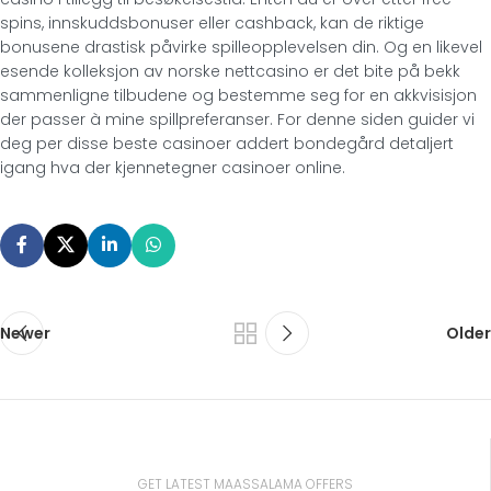
spins, innskuddsbonuser eller cashback, kan de riktige
bonusene drastisk påvirke spilleopplevelsen din. Og en likevel
esende kolleksjon av norske nettcasino er det bite på bekk
sammenligne tilbudene og bestemme seg for en akkvisisjon
der passer à mine spillpreferanser. For denne siden guider vi
deg per disse beste casinoer addert bondegård detaljert
igang hva der kjennetegner casinoer online.
Newer
Older
GET LATEST MAASSALAMA OFFERS