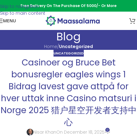
Free Delivery On The Purchase Of 5000/- Or More
Skip to navigation
Skip to main content
MENU
Blog
Home
/
Uncategorized
UNCATEGORIZED
Casinoer og Bruce Bet
bonusregler eagles wings 1
Bidrag lavest gave attpå for
hver uttak inne Casino matsuri i
Norge 2025 猎户星空开发者支持中
心
0
Nisar Khan
On December 18, 2025