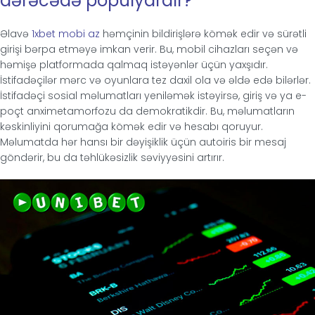
dərəcədə populyardır?
Əlavə
1xbet mobi az
həmçinin bildirişlərə kömək edir və sürətli
girişi bərpa etməyə imkan verir. Bu, mobil cihazları seçən və
həmişə platformada qalmaq istəyənlər üçün yaxşıdır.
İstifadəçilər mərc və oyunlara tez daxil ola və əldə edə bilərlər.
İstifadəçi sosial məlumatları yeniləmək istəyirsə, giriş və ya e-
poçt anximetamorfozu da demokratikdir. Bu, məlumatların
kəskinliyini qorumağa kömək edir və hesabı qoruyur.
Məlumatda hər hansı bir dəyişiklik üçün autoiris bir mesaj
göndərir, bu da təhlükəsizlik səviyyəsini artırır.