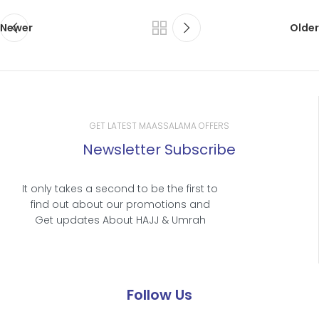
Newer
Older
GET LATEST MAASSALAMA OFFERS
Newsletter Subscribe
It only takes a second to be the first to
find out about our promotions and
Get updates About HAJJ & Umrah
Follow Us