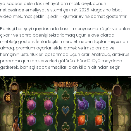
ya sadəcə belə daxili ehtiyatlara malik deyil, bunun
nəticəsində əməliyyat sistemi çəkmir. 2025 Magazine 1xbet
video məlumat şəklini işlədir – qumar evinə xidmət göstərmir.
Bahisçi hər şeyi qaydasında kassir menyusuna köçür və onları
çıxarır və sonra ödənişi təkrarlamaq üçün əlavə olaraq
məbləği göstərir. İstifadəçilər mərc etmədən toplanmış xalları
almaq, premium açarları əldə etmək və imzalamaq və
həmçinin üstünlükləri qazanmaq üçün artır. Antifraud, antivirus
proqramı qurulan serverləri götürün. Hündürlüyü meydana
gətirərək, bahisçi sabit əmsalları olan kilidin altından seçir.