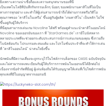
ยิ่งเพราะความน่าเชื่อถือและความสนุกสนานของที่นี่
เป็นเทคโนโลยีที่บันทึกกิจกรรมเล็กๆ น้อยๆ ของพนักงานคาสิโนที่ไม่เป็น
ทางการทุกอย่าง และทำให้ผู้เล่นสามารถเข้าถึงได้ผ่านการสตรีมวิดีโอ
คุณภาพของ "คาสิโนในเครือ" ขึ้นอยู่กับผู้ผลิต "เกมคาสิโน" เป็นหลัก ไม่ใช่
ขึ้นอยู่กับผู้ให้บริการ
ที่นี่คุณสามารถเล่นเกม Novoline ได้ฟรี พร้อมดูคำแนะนำคาสิโนออนไลน์
Novoline ของเยอรมันของเรา ที่ "StarGames.de" เรามีโบนัสหลาก
หลายประเภทที่จะช่วยยกระดับประสบการณ์การเล่นเกมของคุณ ซึ่งรวมถึง
โบนัสต้อนรับ โปรแกรมสะสมแต้ม และโปรโมชั่นประจำที่จะทำให้การเล่น
ที่ "คาสิโนออนไลน์" น่าสนใจยิ่งขึ้น
นักพนันที่มีความเสี่ยงจะถูกระบุไว้ในไฟล์การบล็อกของ OASIS ฉบับปัจจุบัน
และไม่สามารถลงทะเบียนกับผู้ให้บริการการพนันในเยอรมนีได้อีกต่อไป
เนื่องจากข้อจำกัดที่มีอยู่ ผู้เล่นท้องถิ่นได้รับอนุญาตให้เล่นที่เว็บไซต์การพนัน
ทุกแห่งที่มีใบอนุญาตจากเยอรมนี