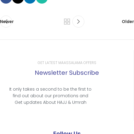
Newer
Older
GET LATEST MAASSALAMA OFFERS
Newsletter Subscribe
It only takes a second to be the first to
find out about our promotions and
Get updates About HAJJ & Umrah
Follow Us