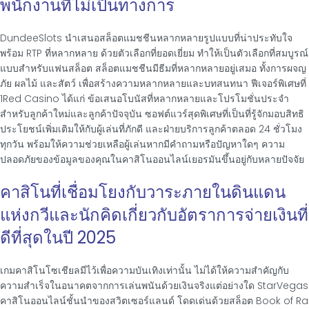
พนักงานที่ไม่เป็นทางการ
DundeeSlots นำเสนอสล็อตแมชชีนหลากหลายรูปแบบที่น่าประทับใจ
พร้อม RTP ที่หลากหลาย ด้วยตัวเลือกที่ยอดเยี่ยม ทำให้เป็นตัวเลือกที่สมบูรณ์
แบบสำหรับแฟนสล็อต สล็อตแมชชีนมีธีมที่หลากหลายอยู่เสมอ ทั้งการผจญ
ภัย ผลไม้ และสัตว์ เพื่อสร้างความหลากหลายและบทสนทนา ฟีเจอร์พิเศษที่
1Red Casino ได้แก่ ข้อเสนอโบนัสที่หลากหลายและโปรโมชั่นประจำ
สำหรับลูกค้าใหม่และลูกค้าปัจจุบัน ซอฟต์แวร์สุดพิเศษที่เป็นที่รู้จักมอบสิทธิ
ประโยชน์เพิ่มเติมให้กับผู้เล่นที่ภักดี และฝ่ายบริการลูกค้าตลอด 24 ชั่วโมง
ทุกวัน พร้อมให้ความช่วยเหลือผู้เล่นหากมีคำถามหรือปัญหาใดๆ ความ
ปลอดภัยของข้อมูลของคุณในคาสิโนออนไลน์เยอรมันขึ้นอยู่กับหลายปัจจัย
คาสิโนที่เชื่อมโยงกับวาระภายในดินแดน
แห่งกวีและนักคิดเกี่ยวกับอัตราการจ่ายเงินที่
ดีที่สุดในปี 2025
เกมคาสิโนโซเชียลมีไว้เพื่อความบันเทิงเท่านั้น ไม่ได้ให้ความสำคัญกับ
ความสำเร็จในอนาคตจากการเล่นพนันด้วยเงินจริงแต่อย่างใด StarVegas
คาสิโนออนไลน์ชั้นนำของสวิตเซอร์แลนด์ โดดเด่นด้วยสล็อต Book of Ra