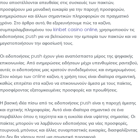
που αποστέλλονται απευθείας στις συσκευές των παικτών,
προσφέρουν μια μοναδική ευκαιρία για την παροχή προσφορών,
ενημερώσεων και άλλων σημαντικών πληροφοριών σε πραγματικό
χρόνο. Στο άρθρο αυτό, θα εξερευνήσουμε πώς τα καζίνο,
συμπεριλαμβανομένου του
kinbet casino online
, χρησιμοποιούν τις
ειδοποιήσεις push για να βελτιώσουν την εμπειρία των παικτών και να
μεγιστοποιήσουν την αφοσίωσή τους.
Οι ειδοποιήσεις push έχουν γίνει αναπόσπαστο μέρος της ψηφιακής
επικοινωνίας. Από ενημερώσεις ειδήσεων μέχρι υπενθυμίσεις ραντεβού,
αυτές οι ειδοποιήσεις μας κρατούν συνδεδεμένους και ενημερωμένους.
Στον κόσμο των online καζίνο, η χρήση τους είναι ιδιαίτερα σημαντική,
καθώς επιτρέπει στα καζίνο να επικοινωνούν άμεσα με τους παίκτες,
προσφέροντας εξατομικευμένες προσφορές και προωθήσεις.
Η βασική ιδέα πίσω από τις ειδοποιήσεις push είναι η παροχή άμεσης
και σχετικής πληροφορίας. Αυτό είναι ιδιαίτερα σημαντικό σε ένα
περιβάλλον όπου η ταχύτητα και η ευκολία είναι υψίστης σημασίας. Οι
παίκτες μπορούν να λαμβάνουν ειδοποιήσεις για νέες προσφορές,
τουρνουά, μπόνους και άλλες συναρπαστικές ευκαιρίες, διασφαλίζοντας
ότι δεν θα χάσουν ποτέ μια σημαντική προσφορά.