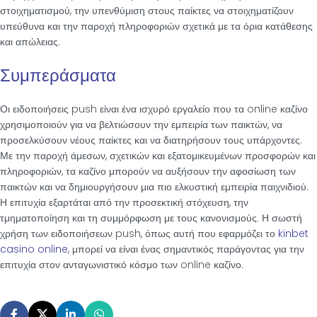
στοιχηματισμού, την υπενθύμιση στους παίκτες να στοιχηματίζουν
υπεύθυνα και την παροχή πληροφοριών σχετικά με τα όρια κατάθεσης
και απώλειας.
Συμπεράσματα
Οι ειδοποιήσεις push είναι ένα ισχυρό εργαλείο που τα online καζίνο
χρησιμοποιούν για να βελτιώσουν την εμπειρία των παικτών, να
προσελκύσουν νέους παίκτες και να διατηρήσουν τους υπάρχοντες.
Με την παροχή άμεσων, σχετικών και εξατομικευμένων προσφορών και
πληροφοριών, τα καζίνο μπορούν να αυξήσουν την αφοσίωση των
παικτών και να δημιουργήσουν μια πιο ελκυστική εμπειρία παιχνιδιού.
Η επιτυχία εξαρτάται από την προσεκτική στόχευση, την
τμηματοποίηση και τη συμμόρφωση με τους κανονισμούς. Η σωστή
χρήση των ειδοποιήσεων push, όπως αυτή που εφαρμόζει το
kinbet
casino online
, μπορεί να είναι ένας σημαντικός παράγοντας για την
επιτυχία στον ανταγωνιστικό κόσμο των online καζίνο.