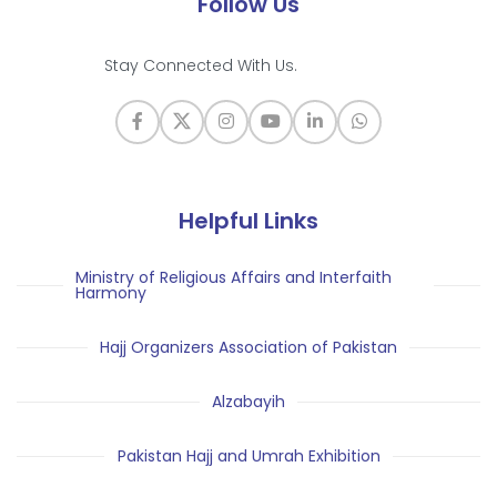
Follow Us
Stay Connected With Us.
Helpful Links
Ministry of Religious Affairs and Interfaith
Harmony
Hajj Organizers Association of Pakistan
Alzabayih
Pakistan Hajj and Umrah Exhibition