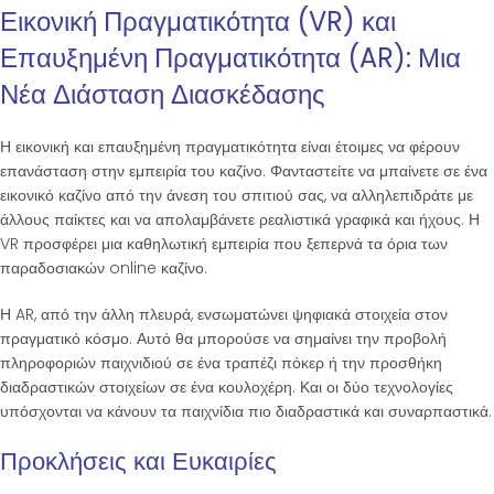
Εικονική Πραγματικότητα (VR) και
Επαυξημένη Πραγματικότητα (AR): Μια
Νέα Διάσταση Διασκέδασης
Η εικονική και επαυξημένη πραγματικότητα είναι έτοιμες να φέρουν
επανάσταση στην εμπειρία του καζίνο. Φανταστείτε να μπαίνετε σε ένα
εικονικό καζίνο από την άνεση του σπιτιού σας, να αλληλεπιδράτε με
άλλους παίκτες και να απολαμβάνετε ρεαλιστικά γραφικά και ήχους. Η
VR προσφέρει μια καθηλωτική εμπειρία που ξεπερνά τα όρια των
παραδοσιακών online καζίνο.
Η AR, από την άλλη πλευρά, ενσωματώνει ψηφιακά στοιχεία στον
πραγματικό κόσμο. Αυτό θα μπορούσε να σημαίνει την προβολή
πληροφοριών παιχνιδιού σε ένα τραπέζι πόκερ ή την προσθήκη
διαδραστικών στοιχείων σε ένα κουλοχέρη. Και οι δύο τεχνολογίες
υπόσχονται να κάνουν τα παιχνίδια πιο διαδραστικά και συναρπαστικά.
Προκλήσεις και Ευκαιρίες