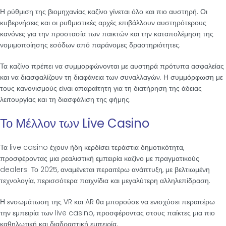
Η ρύθμιση της βιομηχανίας καζίνο γίνεται όλο και πιο αυστηρή. Οι
κυβερνήσεις και οι ρυθμιστικές αρχές επιβάλλουν αυστηρότερους
κανόνες για την προστασία των παικτών και την καταπολέμηση της
νομιμοποίησης εσόδων από παράνομες δραστηριότητες.
Τα καζίνο πρέπει να συμμορφώνονται με αυστηρά πρότυπα ασφαλείας
και να διασφαλίζουν τη διαφάνεια των συναλλαγών. Η συμμόρφωση με
τους κανονισμούς είναι απαραίτητη για τη διατήρηση της άδειας
λειτουργίας και τη διασφάλιση της φήμης.
Το Μέλλον των Live Casino
Τα live casino έχουν ήδη κερδίσει τεράστια δημοτικότητα,
προσφέροντας μια ρεαλιστική εμπειρία καζίνο με πραγματικούς
dealers. Το 2025, αναμένεται περαιτέρω ανάπτυξη, με βελτιωμένη
τεχνολογία, περισσότερα παιχνίδια και μεγαλύτερη αλληλεπίδραση.
Η ενσωμάτωση της VR και AR θα μπορούσε να ενισχύσει περαιτέρω
την εμπειρία των live casino, προσφέροντας στους παίκτες μια πιο
καθηλωτική και διαδραστική εμπειρία.