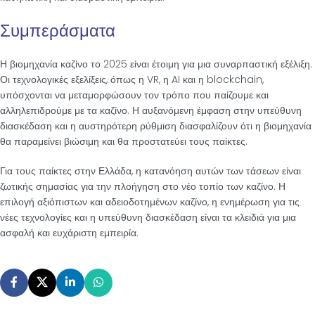
Συμπεράσματα
Η βιομηχανία καζίνο το 2025 είναι έτοιμη για μια συναρπαστική εξέλιξη.
Οι τεχνολογικές εξελίξεις, όπως η VR, η AI και η blockchain,
υπόσχονται να μεταμορφώσουν τον τρόπο που παίζουμε και
αλληλεπιδρούμε με τα καζίνο. Η αυξανόμενη έμφαση στην υπεύθυνη
διασκέδαση και η αυστηρότερη ρύθμιση διασφαλίζουν ότι η βιομηχανία
θα παραμείνει βιώσιμη και θα προστατεύει τους παίκτες.
Για τους παίκτες στην Ελλάδα, η κατανόηση αυτών των τάσεων είναι
ζωτικής σημασίας για την πλοήγηση στο νέο τοπίο των καζίνο. Η
επιλογή αξιόπιστων και αδειοδοτημένων καζίνο, η ενημέρωση για τις
νέες τεχνολογίες και η υπεύθυνη διασκέδαση είναι τα κλειδιά για μια
ασφαλή και ευχάριστη εμπειρία.