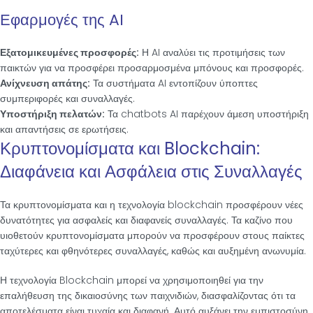
Εφαρμογές της AI
Εξατομικευμένες προσφορές:
Η AI αναλύει τις προτιμήσεις των
παικτών για να προσφέρει προσαρμοσμένα μπόνους και προσφορές.
Ανίχνευση απάτης:
Τα συστήματα AI εντοπίζουν ύποπτες
συμπεριφορές και συναλλαγές.
Υποστήριξη πελατών:
Τα chatbots AI παρέχουν άμεση υποστήριξη
και απαντήσεις σε ερωτήσεις.
Κρυπτονομίσματα και Blockchain:
Διαφάνεια και Ασφάλεια στις Συναλλαγές
Τα κρυπτονομίσματα και η τεχνολογία blockchain προσφέρουν νέες
δυνατότητες για ασφαλείς και διαφανείς συναλλαγές. Τα καζίνο που
υιοθετούν κρυπτονομίσματα μπορούν να προσφέρουν στους παίκτες
ταχύτερες και φθηνότερες συναλλαγές, καθώς και αυξημένη ανωνυμία.
Η τεχνολογία Blockchain μπορεί να χρησιμοποιηθεί για την
επαλήθευση της δικαιοσύνης των παιχνιδιών, διασφαλίζοντας ότι τα
αποτελέσματα είναι τυχαία και διαφανή. Αυτό αυξάνει την εμπιστοσύνη