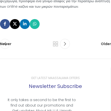
ψυχαγωγία, προσφέρει ένα γόνιμο έδαφος για την περαιτέρω ανάπτυξη
των online καζίνο και των μικρών πονταρισμάτων.
Newer
Older
GET LATEST MAASSALAMA OFFERS
Newsletter Subscribe
It only takes a second to be the first to
find out about our promotions and
Get updates About HAJJ & Umrah