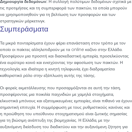
Δημιουργία δεδομένων:
Η συλλογή πολύτιμων δεδομένων σχετικά με
τις προτιμήσεις και τη συμπεριφορά των παικτών, τα οποία μπορούν
να χρησιμοποιηθούν για τη βελτίωση των προσφορών και των
στρατηγικών μάρκετινγκ.
Συμπεράσματα
Τα μικρά πονταρίσματα έχουν φέρει επανάσταση στον τρόπο με τον
οποίο οι παίκτες αλληλεπιδρούν με τα online καζίνο στην Ελλάδα.
Προσφέρουν μια προσιτή και διασκεδαστική εμπειρία, προσελκύοντας
ένα ευρύτερο κοινό και ενισχύοντας την αφοσίωση των παικτών. Η
τεχνολογία, και ιδιαίτερα η κινητή τηλεφωνία, έχει διαδραματίσει
καθοριστικό ρόλο στην εξάπλωση αυτής της τάσης.
Οι φορείς εκμετάλλευσης που προσαρμόζονται σε αυτή την τάση,
προσφέροντας μια ποικιλία παιχνιδιών με χαμηλά στοιχήματα,
ελκυστικά μπόνους και εξατομικευμένες εμπειρίες, είναι πιθανό να έχουν
σημαντική επιτυχία. Η συμμόρφωση με τους ρυθμιστικούς κανόνες και
η προώθηση του υπεύθυνου στοιχηματισμού είναι ζωτικής σημασίας
για τη βιώσιμη ανάπτυξη της βιομηχανίας. Η Ελλάδα, με την
αυξανόμενη διείσδυση του διαδικτύου και την αυξανόμενη ζήτηση για