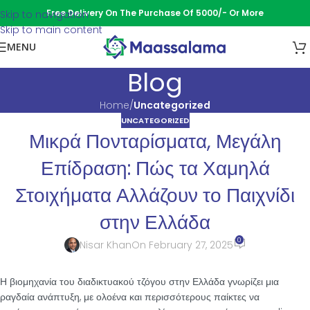
Free Delivery On The Purchase Of 5000/- Or More
Skip to navigation
Skip to main content
MENU
Blog
Home
/
Uncategorized
UNCATEGORIZED
Μικρά Πονταρίσματα, Μεγάλη
Επίδραση: Πώς τα Χαμηλά
Στοιχήματα Αλλάζουν το Παιχνίδι
στην Ελλάδα
0
Nisar Khan
On February 27, 2025
Η βιομηχανία του διαδικτυακού τζόγου στην Ελλάδα γνωρίζει μια
ραγδαία ανάπτυξη, με ολοένα και περισσότερους παίκτες να