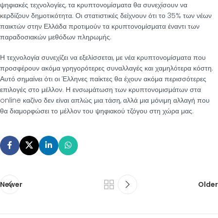
ψηφιακές τεχνολογίες, τα κρυπτονομίσματα θα συνεχίσουν να
κερδίζουν δημοτικότητα. Οι στατιστικές δείχνουν ότι το 35% των νέων
παικτών στην Ελλάδα προτιμούν τα κρυπτονομίσματα έναντι των
παραδοσιακών μεθόδων πληρωμής.
Η τεχνολογία συνεχίζει να εξελίσσεται, με νέα κρυπτονομίσματα που
προσφέρουν ακόμα γρηγορότερες συναλλαγές και χαμηλότερα κόστη.
Αυτό σημαίνει ότι οι Έλληνες παίκτες θα έχουν ακόμα περισσότερες
επιλογές στο μέλλον. Η ενσωμάτωση των κρυπτονομισμάτων στα
online καζίνο δεν είναι απλώς μια τάση, αλλά μια μόνιμη αλλαγή που
θα διαμορφώσει το μέλλον του ψηφιακού τζόγου στη χώρα μας.
Newer
Older