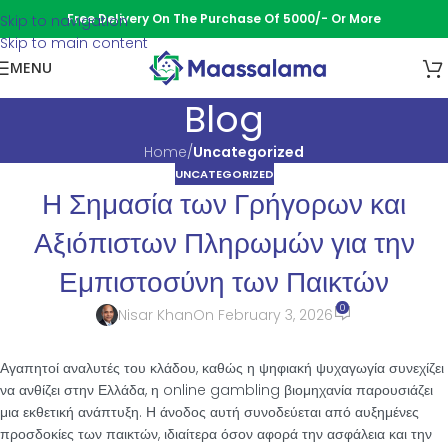
Free Delivery On The Purchase Of 5000/- Or More
Skip to navigation
Skip to main content
MENU
Blog
Home
/
Uncategorized
UNCATEGORIZED
Η Σημασία των Γρήγορων και
Αξιόπιστων Πληρωμών για την
Εμπιστοσύνη των Παικτών
0
Nisar Khan
On February 3, 2026
Αγαπητοί αναλυτές του κλάδου, καθώς η ψηφιακή ψυχαγωγία συνεχίζει
να ανθίζει στην Ελλάδα, η online gambling βιομηχανία παρουσιάζει
μια εκθετική ανάπτυξη. Η άνοδος αυτή συνοδεύεται από αυξημένες
προσδοκίες των παικτών, ιδιαίτερα όσον αφορά την ασφάλεια και την