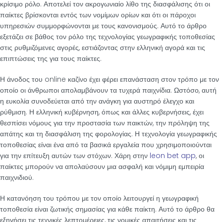
κρίσιμο ρόλο. Αποτελεί τον ακρογωνιαίο λίθο της διασφάλισης ότι οι
παίκτες βρίσκονται εντός των νομίμων ορίων και ότι οι πάροχοι
υπηρεσιών συμμορφώνονται με τους κανονισμούς. Αυτό το άρθρο
εξετάζει σε βάθος τον ρόλο της τεχνολογίας γεωγραφικής τοποθεσίας
στις ρυθμιζόμενες αγορές, εστιάζοντας στην ελληνική αγορά και τις
επιπτώσεις της για τους παίκτες.
Η άνοδος του online καζίνο έχει φέρει επανάσταση στον τρόπο με τον
οποίο οι άνθρωποι απολαμβάνουν τα τυχερά παιχνίδια. Ωστόσο, αυτή
η ευκολία συνοδεύεται από την ανάγκη για αυστηρό έλεγχο και
ρύθμιση. Η ελληνική κυβέρνηση, όπως και άλλες κυβερνήσεις, έχει
θεσπίσει νόμους για την προστασία των παικτών, την πρόληψη της
απάτης και τη διασφάλιση της φορολογίας. Η τεχνολογία γεωγραφικής
τοποθεσίας είναι ένα από τα βασικά εργαλεία που χρησιμοποιούνται
για την επίτευξη αυτών των στόχων. Χάρη στην
leon bet app
, οι
παίκτες μπορούν να απολαύσουν μια ασφαλή και νόμιμη εμπειρία
παιχνιδιού.
Η κατανόηση του τρόπου με τον οποίο λειτουργεί η γεωγραφική
τοποθεσία είναι ζωτικής σημασίας για κάθε παίκτη. Αυτό το άρθρο θα
εξηγήσει τις τεχνικές λεπτομέρειες, τις νομικές απαιτήσεις και τις