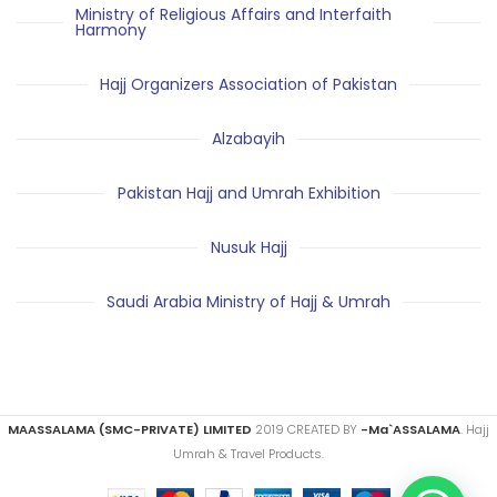
Ministry of Religious Affairs and Interfaith
Harmony
Hajj Organizers Association of Pakistan
Alzabayih
Pakistan Hajj and Umrah Exhibition
Nusuk Hajj
Saudi Arabia Ministry of Hajj & Umrah
MAASSALAMA (SMC-PRIVATE) LIMITED
2019 CREATED BY
-Ma`ASSALAMA
. Hajj
Umrah & Travel Products.