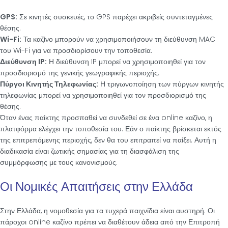
GPS:
Σε κινητές συσκευές, το GPS παρέχει ακριβείς συντεταγμένες
θέσης.
Wi-Fi:
Τα καζίνο μπορούν να χρησιμοποιήσουν τη διεύθυνση MAC
του Wi-Fi για να προσδιορίσουν την τοποθεσία.
Διεύθυνση IP:
Η διεύθυνση IP μπορεί να χρησιμοποιηθεί για τον
προσδιορισμό της γενικής γεωγραφικής περιοχής.
Πύργοι Κινητής Τηλεφωνίας:
Η τριγωνοποίηση των πύργων κινητής
τηλεφωνίας μπορεί να χρησιμοποιηθεί για τον προσδιορισμό της
θέσης.
Όταν ένας παίκτης προσπαθεί να συνδεθεί σε ένα online καζίνο, η
πλατφόρμα ελέγχει την τοποθεσία του. Εάν ο παίκτης βρίσκεται εκτός
της επιτρεπόμενης περιοχής, δεν θα του επιτραπεί να παίξει. Αυτή η
διαδικασία είναι ζωτικής σημασίας για τη διασφάλιση της
συμμόρφωσης με τους κανονισμούς.
Οι Νομικές Απαιτήσεις στην Ελλάδα
Στην Ελλάδα, η νομοθεσία για τα τυχερά παιχνίδια είναι αυστηρή. Οι
πάροχοι online καζίνο πρέπει να διαθέτουν άδεια από την Επιτροπή