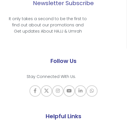
Newsletter Subscribe
It only takes a second to be the first to
find out about our promotions and
Get updates About HAJJ & Umrah
Follow Us
Stay Connected With Us.
Helpful Links