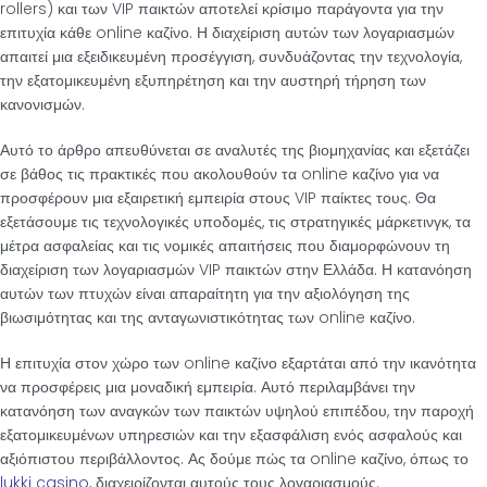
rollers) και των VIP παικτών αποτελεί κρίσιμο παράγοντα για την
επιτυχία κάθε online καζίνο. Η διαχείριση αυτών των λογαριασμών
απαιτεί μια εξειδικευμένη προσέγγιση, συνδυάζοντας την τεχνολογία,
την εξατομικευμένη εξυπηρέτηση και την αυστηρή τήρηση των
κανονισμών.
Αυτό το άρθρο απευθύνεται σε αναλυτές της βιομηχανίας και εξετάζει
σε βάθος τις πρακτικές που ακολουθούν τα online καζίνο για να
προσφέρουν μια εξαιρετική εμπειρία στους VIP παίκτες τους. Θα
εξετάσουμε τις τεχνολογικές υποδομές, τις στρατηγικές μάρκετινγκ, τα
μέτρα ασφαλείας και τις νομικές απαιτήσεις που διαμορφώνουν τη
διαχείριση των λογαριασμών VIP παικτών στην Ελλάδα. Η κατανόηση
αυτών των πτυχών είναι απαραίτητη για την αξιολόγηση της
βιωσιμότητας και της ανταγωνιστικότητας των online καζίνο.
Η επιτυχία στον χώρο των online καζίνο εξαρτάται από την ικανότητα
να προσφέρεις μια μοναδική εμπειρία. Αυτό περιλαμβάνει την
κατανόηση των αναγκών των παικτών υψηλού επιπέδου, την παροχή
εξατομικευμένων υπηρεσιών και την εξασφάλιση ενός ασφαλούς και
αξιόπιστου περιβάλλοντος. Ας δούμε πώς τα online καζίνο, όπως το
lukki casino
, διαχειρίζονται αυτούς τους λογαριασμούς.