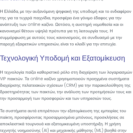
Η Ελλάδα, με την αυξανόμενη ψηφιακή της υποδομή και το ενδιαφέρον
της για τα τυχερά παιχνίδια, προσφέρει ένα γόνιμο έδαφος για την
ανάπτυξη των online καζίνο. Ωστόσο, η αυστηρή νομοθεσία και οι
κανονισμοί θέτουν υψηλά πρότυπα για τη λειτουργία τους. Η
συμμόρφωση με αυτούς τους κανονισμούς, σε συνδυασμό με την
παροχή εξαιρετικών υπηρεσιών, είναι το κλειδί για την επιτυχία.
Τεχνολογική Υποδομή και Εξατομίκευση
Η τεχνολογία παίζει καθοριστικό ρόλο στη διαχείριση των λογαριασμών
VIP παικτών. Τα online καζίνο χρησιμοποιούν προηγμένα συστήματα
διαχείρισης πελατειακών σχέσεων (CRM) για την παρακολούθηση της
δραστηριότητας των παικτών, την ανάλυση των προτιμήσεών τους και
την προσαρμογή των προσφορών και των υπηρεσιών τους.
Τα συστήματα αυτά επιτρέπουν την εξατομίκευση της εμπειρίας του
παίκτη, προσφέροντας προσαρμοσμένα μπόνους, προσκλήσεις σε
αποκλειστικά τουρνουά και εξατομικευμένη υποστήριξη. Η χρήση
τεχνητής νοημοσύνης (AI) και μηχανικής μάθησης (ML) βοηθά στην