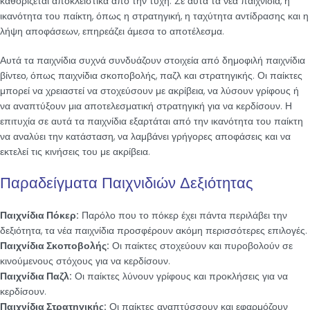
καθορίζεται αποκλειστικά από την τύχη. Σε αυτά τα νέα παιχνίδια, η
ικανότητα του παίκτη, όπως η στρατηγική, η ταχύτητα αντίδρασης και η
λήψη αποφάσεων, επηρεάζει άμεσα το αποτέλεσμα.
Αυτά τα παιχνίδια συχνά συνδυάζουν στοιχεία από δημοφιλή παιχνίδια
βίντεο, όπως παιχνίδια σκοποβολής, παζλ και στρατηγικής. Οι παίκτες
μπορεί να χρειαστεί να στοχεύσουν με ακρίβεια, να λύσουν γρίφους ή
να αναπτύξουν μια αποτελεσματική στρατηγική για να κερδίσουν. Η
επιτυχία σε αυτά τα παιχνίδια εξαρτάται από την ικανότητα του παίκτη
να αναλύει την κατάσταση, να λαμβάνει γρήγορες αποφάσεις και να
εκτελεί τις κινήσεις του με ακρίβεια.
Παραδείγματα Παιχνιδιών Δεξιότητας
Παιχνίδια Πόκερ:
Παρόλο που το πόκερ έχει πάντα περιλάβει την
δεξιότητα, τα νέα παιχνίδια προσφέρουν ακόμη περισσότερες επιλογές.
Παιχνίδια Σκοποβολής:
Οι παίκτες στοχεύουν και πυροβολούν σε
κινούμενους στόχους για να κερδίσουν.
Παιχνίδια Παζλ:
Οι παίκτες λύνουν γρίφους και προκλήσεις για να
κερδίσουν.
Παιχνίδια Στρατηγικής:
Οι παίκτες αναπτύσσουν και εφαρμόζουν