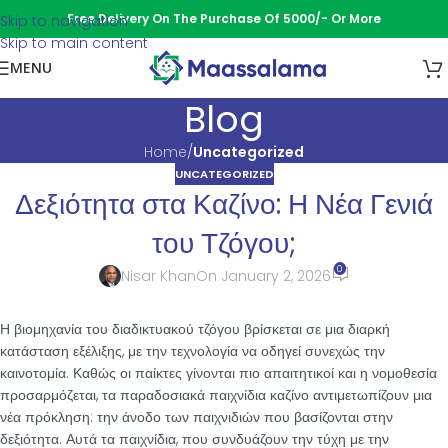
Free Delivery On The Purchase Of 5000/- Or More
Skip to navigation
Skip to main content
MENU
Blog
Home
/
Uncategorized
UNCATEGORIZED
Δεξιότητα στα Καζίνο: Η Νέα Γενιά
του Τζόγου;
0
Nisar Khan
On January 2, 2026
Η βιομηχανία του διαδικτυακού τζόγου βρίσκεται σε μια διαρκή
κατάσταση εξέλιξης, με την τεχνολογία να οδηγεί συνεχώς την
καινοτομία. Καθώς οι παίκτες γίνονται πιο απαιτητικοί και η νομοθεσία
προσαρμόζεται, τα παραδοσιακά παιχνίδια καζίνο αντιμετωπίζουν μια
νέα πρόκληση: την άνοδο των παιχνιδιών που βασίζονται στην
δεξιότητα. Αυτά τα παιχνίδια, που συνδυάζουν την τύχη με την