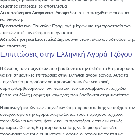
δεξιότητα επηρεάζει το αποτέλεσμα.
Δικαιοσύνη και Διαφάνεια:
Διασφάλιση ότι τα παιχνίδια είναι δίκαια
και διαφανή.
Προστασία των Παικτών:
Εφαρμογή μέτρων για την προστασία των
παικτών από τον εθισμό και την απάτη.
Αδειοδότηση και Εποπτεία:
Δημιουργία νέων πλαισίων αδειοδότησης
και εποπτείας.
Επιπτώσεις στην Ελληνική Αγορά Τζόγου
Η άνοδος των παιχνιδιών που βασίζονται στην δεξιότητα θα μπορούσε
να έχει σημαντικές επιπτώσεις στην ελληνική αγορά τζόγου. Αυτά τα
παιχνίδια θα μπορούσαν να προσελκύσουν ένα νέο κοινό,
συμπεριλαμβανομένων των παικτών που απολαμβάνουν παιχνίδια
βίντεο και άλλες μορφές ψυχαγωγίας που βασίζονται στην ικανότητα.
Η εισαγωγή αυτών των παιχνιδιών θα μπορούσε επίσης να αυξήσει τον
ανταγωνισμό στην αγορά, αναγκάζοντας τους παρόχους τυχερών
παιχνιδιών να καινοτομήσουν και να προσφέρουν πιο ελκυστικές
εμπειρίες. Ωστόσο, θα μπορούσε επίσης να δημιουργήσει νέες
προκλήσεις για τους ρυθμιστικούς φορείς, οι οποίοι θα πρέπει να