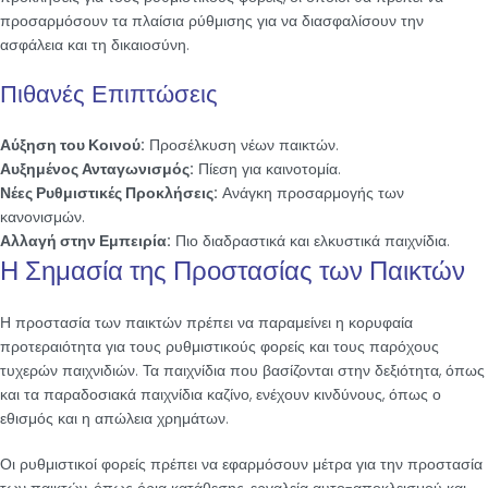
προσαρμόσουν τα πλαίσια ρύθμισης για να διασφαλίσουν την
ασφάλεια και τη δικαιοσύνη.
Πιθανές Επιπτώσεις
Αύξηση του Κοινού:
Προσέλκυση νέων παικτών.
Αυξημένος Ανταγωνισμός:
Πίεση για καινοτομία.
Νέες Ρυθμιστικές Προκλήσεις:
Ανάγκη προσαρμογής των
κανονισμών.
Αλλαγή στην Εμπειρία:
Πιο διαδραστικά και ελκυστικά παιχνίδια.
Η Σημασία της Προστασίας των Παικτών
Η προστασία των παικτών πρέπει να παραμείνει η κορυφαία
προτεραιότητα για τους ρυθμιστικούς φορείς και τους παρόχους
τυχερών παιχνιδιών. Τα παιχνίδια που βασίζονται στην δεξιότητα, όπως
και τα παραδοσιακά παιχνίδια καζίνο, ενέχουν κινδύνους, όπως ο
εθισμός και η απώλεια χρημάτων.
Οι ρυθμιστικοί φορείς πρέπει να εφαρμόσουν μέτρα για την προστασία
των παικτών, όπως όρια κατάθεσης, εργαλεία αυτο-αποκλεισμού και