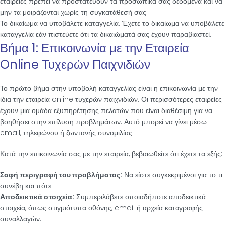
εταιρείες πρέπει να προστατεύουν τα προσωπικά σας δεδομένα και να
μην τα μοιράζονται χωρίς τη συγκατάθεσή σας.
Το δικαίωμα να υποβάλετε καταγγελία: Έχετε το δικαίωμα να υποβάλετε
καταγγελία εάν πιστεύετε ότι τα δικαιώματά σας έχουν παραβιαστεί.
Βήμα 1: Επικοινωνία με την Εταιρεία
Online Τυχερών Παιχνιδιών
Το πρώτο βήμα στην υποβολή καταγγελίας είναι η επικοινωνία με την
ίδια την εταιρεία online τυχερών παιχνιδιών. Οι περισσότερες εταιρείες
έχουν μια ομάδα εξυπηρέτησης πελατών που είναι διαθέσιμη για να
βοηθήσει στην επίλυση προβλημάτων. Αυτό μπορεί να γίνει μέσω
email, τηλεφώνου ή ζωντανής συνομιλίας.
Κατά την επικοινωνία σας με την εταιρεία, βεβαιωθείτε ότι έχετε τα εξής:
Σαφή περιγραφή του προβλήματος:
Να είστε συγκεκριμένοι για το τι
συνέβη και πότε.
Αποδεικτικά στοιχεία:
Συμπεριλάβετε οποιαδήποτε αποδεικτικά
στοιχεία, όπως στιγμιότυπα οθόνης, email ή αρχεία καταγραφής
συναλλαγών.