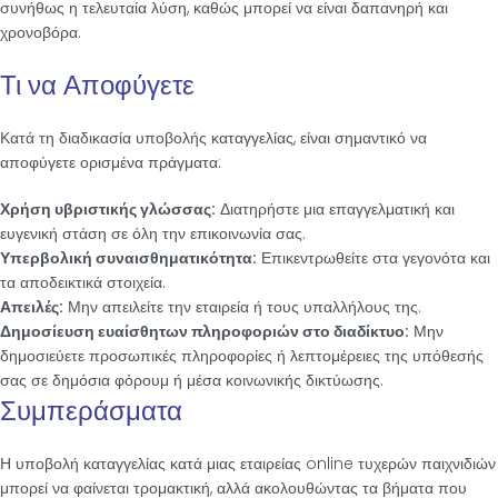
συνήθως η τελευταία λύση, καθώς μπορεί να είναι δαπανηρή και
χρονοβόρα.
Τι να Αποφύγετε
Κατά τη διαδικασία υποβολής καταγγελίας, είναι σημαντικό να
αποφύγετε ορισμένα πράγματα:
Χρήση υβριστικής γλώσσας:
Διατηρήστε μια επαγγελματική και
ευγενική στάση σε όλη την επικοινωνία σας.
Υπερβολική συναισθηματικότητα:
Επικεντρωθείτε στα γεγονότα και
τα αποδεικτικά στοιχεία.
Απειλές:
Μην απειλείτε την εταιρεία ή τους υπαλλήλους της.
Δημοσίευση ευαίσθητων πληροφοριών στο διαδίκτυο:
Μην
δημοσιεύετε προσωπικές πληροφορίες ή λεπτομέρειες της υπόθεσής
σας σε δημόσια φόρουμ ή μέσα κοινωνικής δικτύωσης.
Συμπεράσματα
Η υποβολή καταγγελίας κατά μιας εταιρείας online τυχερών παιχνιδιών
μπορεί να φαίνεται τρομακτική, αλλά ακολουθώντας τα βήματα που