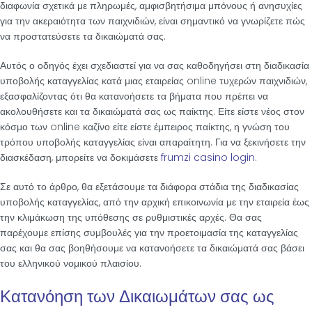
διαφωνία σχετικά με πληρωμές, αμφισβητήσιμα μπόνους ή ανησυχίες
για την ακεραιότητα των παιχνιδιών, είναι σημαντικό να γνωρίζετε πώς
να προστατεύσετε τα δικαιώματά σας.
Αυτός ο οδηγός έχει σχεδιαστεί για να σας καθοδηγήσει στη διαδικασία
υποβολής καταγγελίας κατά μιας εταιρείας online τυχερών παιχνιδιών,
εξασφαλίζοντας ότι θα κατανοήσετε τα βήματα που πρέπει να
ακολουθήσετε και τα δικαιώματά σας ως παίκτης. Είτε είστε νέος στον
κόσμο των online καζίνο είτε είστε έμπειρος παίκτης, η γνώση του
τρόπου υποβολής καταγγελίας είναι απαραίτητη. Για να ξεκινήσετε την
διασκέδαση, μπορείτε να δοκιμάσετε
frumzi casino login
.
Σε αυτό το άρθρο, θα εξετάσουμε τα διάφορα στάδια της διαδικασίας
υποβολής καταγγελίας, από την αρχική επικοινωνία με την εταιρεία έως
την κλιμάκωση της υπόθεσης σε ρυθμιστικές αρχές. Θα σας
παρέχουμε επίσης συμβουλές για την προετοιμασία της καταγγελίας
σας και θα σας βοηθήσουμε να κατανοήσετε τα δικαιώματά σας βάσει
του ελληνικού νομικού πλαισίου.
Κατανόηση των Δικαιωμάτων σας ως